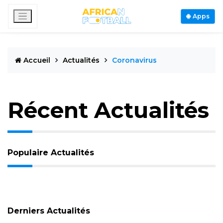
Apps
Accueil
Actualités
Coronavirus
Récent Actualités
Populaire Actualités
Derniers Actualités