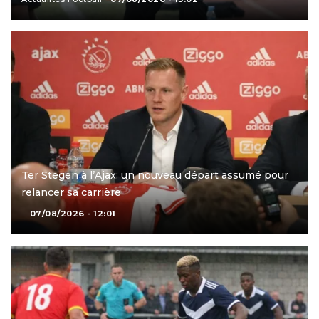
Ter Stegen à l’Ajax: un nouveau départ assumé pour
relancer sa carrière
07/08/2026 - 12:01