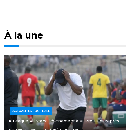
À la une
ACTUALITÉS FOOTBALL
K League All Stars: l’événement à suivre au plus près
Actualités Football
07/08/2026 - 13:02