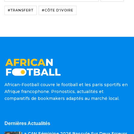
#TRANSFERT
#CÔTE D'IVOIRE
African-Football couvre le football et les paris sportifs en
Afrique francophone. Pronostics, actualités et
comparatifs de bookmakers adaptés au marché local.
Dernières Actualités
La CAN Féminine 2026 Bascule Sur Deux Erreurs