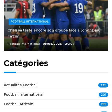
FOOTBALL INTERNATIONAL
Chelsea teste encore son groupe face à Johor Darul
Ta’zim
Football International
08/08/2026 - 20:04
Catégories
Actualités Football
339
Football International
201
Football Africain
199