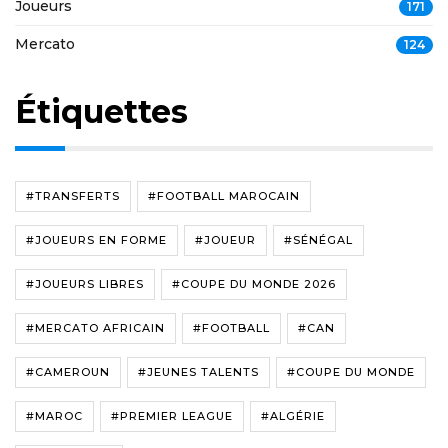
Joueurs
171
Mercato
124
Étiquettes
#TRANSFERTS
#FOOTBALL MAROCAIN
#JOUEURS EN FORME
#JOUEUR
#SÉNÉGAL
#JOUEURS LIBRES
#COUPE DU MONDE 2026
#MERCATO AFRICAIN
#FOOTBALL
#CAN
#CAMEROUN
#JEUNES TALENTS
#COUPE DU MONDE
#MAROC
#PREMIER LEAGUE
#ALGÉRIE