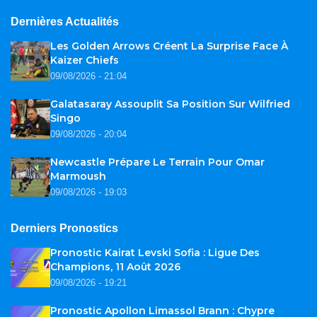
Dernières Actualités
Les Golden Arrows Créent La Surprise Face À
Kaizer Chiefs
09/08/2026 - 21:04
Galatasaray Assouplit Sa Position Sur Wilfried
Singo
09/08/2026 - 20:04
Newcastle Prépare Le Terrain Pour Omar
Marmoush
09/08/2026 - 19:03
Derniers Pronostics
Pronostic Kairat Levski Sofia : Ligue Des
Champions, 11 Août 2026
09/08/2026 - 19:21
Pronostic Apollon Limassol Brann : Chypre