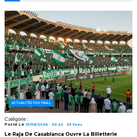
ACTUALITÉS FOOTBALL
Catégorie :
Posté Le
19/06/2026 - 02:24
25 Vues
Le Raja De Casablanca Ouvre La Billetterie