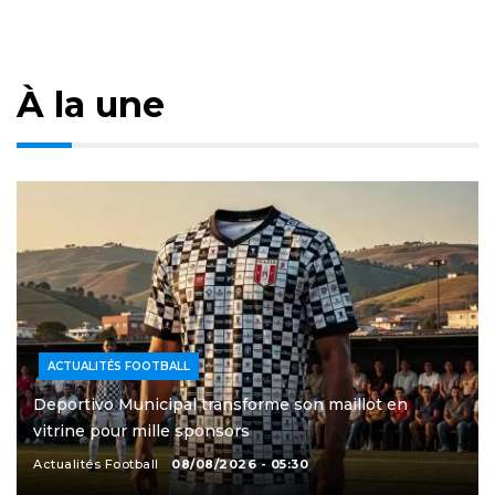
À la une
ACTUALITÉS FOOTBALL
Deportivo Municipal transforme son maillot en
vitrine pour mille sponsors
Actualités Football
08/08/2026 - 05:30