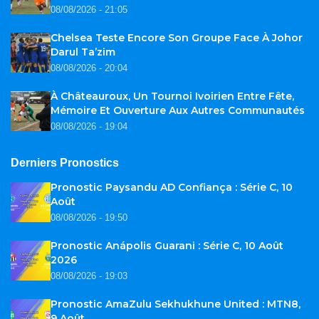
08/08/2026 - 21:05
Chelsea Teste Encore Son Groupe Face À Johor
Darul Ta’zim
08/08/2026 - 20:04
À Châteauroux, Un Tournoi Ivoirien Entre Fête,
Mémoire Et Ouverture Aux Autres Communautés
08/08/2026 - 19:04
Derniers Pronostics
Pronostic Paysandu AD Confiança : Série C, 10
Août
08/08/2026 - 19:50
Pronostic Anápolis Guarani : Série C, 10 Août
2026
08/08/2026 - 19:03
Pronostic AmaZulu Sekhukhune United : MTN8,
9 Août