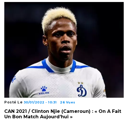
Posté Le
30/01/2022 - 10:31
26 Vues
CAN 2021 / Clinton Njie (Cameroun) : « On A Fait
Un Bon Match Aujourd’hui »