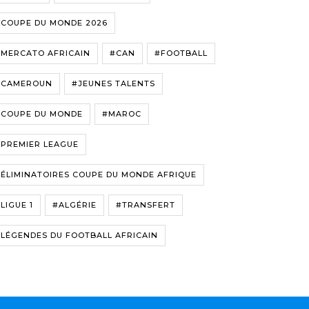
#COUPE DU MONDE 2026
#MERCATO AFRICAIN
#CAN
#FOOTBALL
#CAMEROUN
#JEUNES TALENTS
#COUPE DU MONDE
#MAROC
#PREMIER LEAGUE
ÉLIMINATOIRES COUPE DU MONDE AFRIQUE
LIGUE 1
#ALGÉRIE
#TRANSFERT
LÉGENDES DU FOOTBALL AFRICAIN