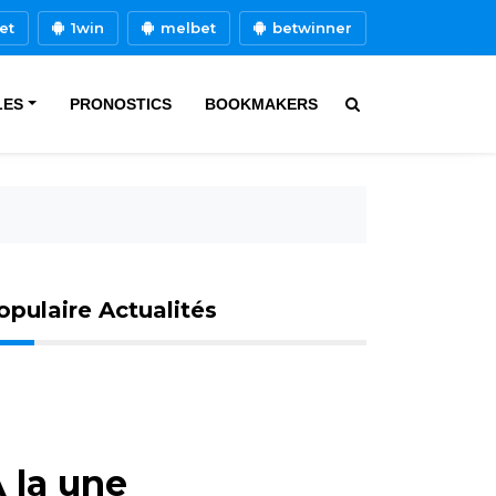
et
1win
melbet
betwinner
LES
PRONOSTICS
BOOKMAKERS
opulaire Actualités
 la une