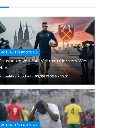
ACTUALITÉS FOOTBALL
Strasbourg voit Joël Veltman filer vers West
Ham
Actualités Football
07/08/2026 - 13:31
ACTUALITÉS FOOTBALL