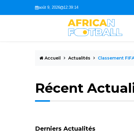
août 9, 2026
12:39:15
Accueil
Actualités
Classement FIF
Récent Actual
Derniers Actualités