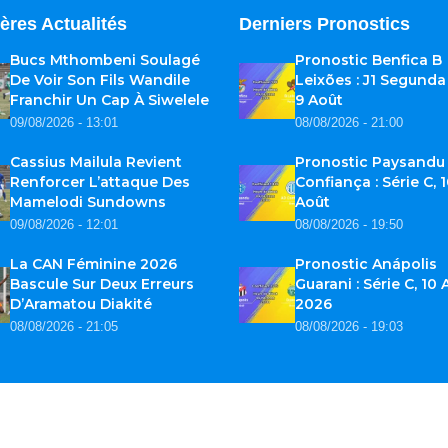
ères Actualités
Derniers Pronostics
Bucs Mthombeni Soulagé
Pronostic Benfica B
De Voir Son Fils Wandile
Leixões : J1 Segunda
Franchir Un Cap À Siwelele
9 Août
09/08/2026 - 13:01
08/08/2026 - 21:00
Cassius Mailula Revient
Pronostic Paysandu
Renforcer L’attaque Des
Confiança : Série C, 
Mamelodi Sundowns
Août
09/08/2026 - 12:01
08/08/2026 - 19:50
La CAN Féminine 2026
Pronostic Anápolis
Bascule Sur Deux Erreurs
Guarani : Série C, 10
D’Aramatou Diakité
2026
08/08/2026 - 21:05
08/08/2026 - 19:03
© 2026
African-football.com
. Tous droits réservés.