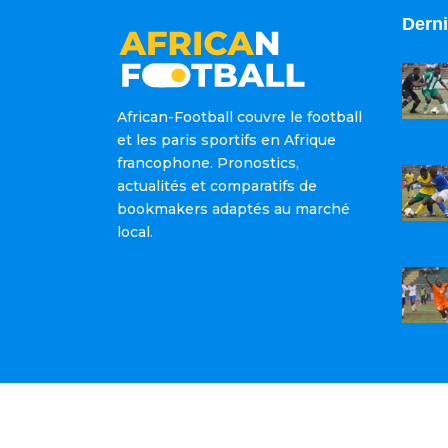
Derni
African-Football couvre le football
et les paris sportifs en Afrique
francophone. Pronostics,
actualités et comparatifs de
bookmakers adaptés au marché
local.