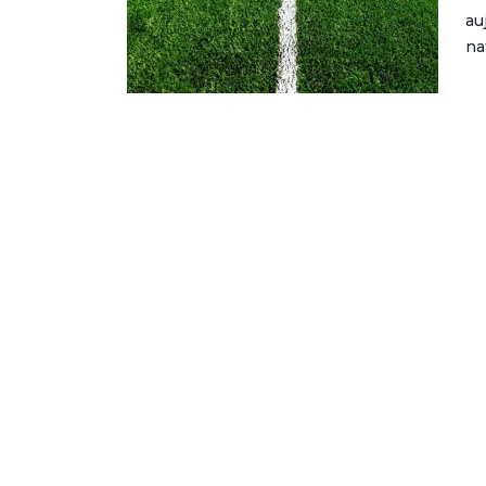
au
na