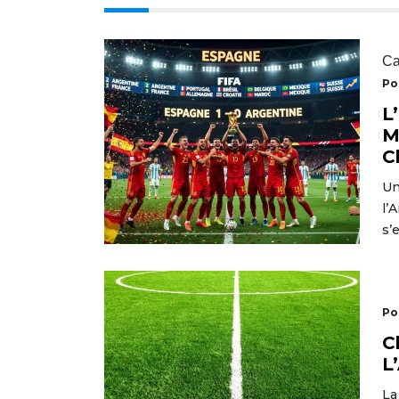
Ca
Po
L
M
C
Un
l’
s’
Po
C
L
La