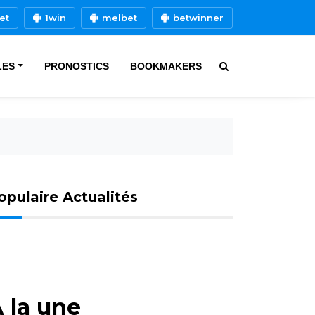
et
1win
melbet
betwinner
LES
PRONOSTICS
BOOKMAKERS
opulaire Actualités
 la une