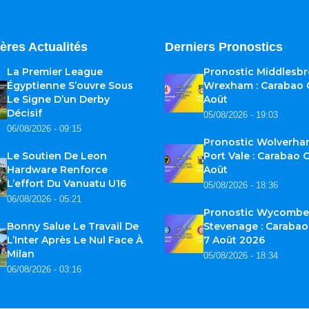
ères Actualités
Derniers Pronostics
La Premier League
Pronostic Middlesb
Égyptienne S’ouvre Sous
Wrexham : Carabao 
Le Signe D’un Derby
Août
Décisif
05/08/2026 - 19:03
06/08/2026 - 09:15
Pronostic Wolverh
Le Soutien De Leon
Port Vale : Carabao C
Hardware Renforce
Août
L’effort Du Vanuatu U16
05/08/2026 - 18:36
06/08/2026 - 05:21
Pronostic Wycombe
Bonny Salue Le Travail De
Stevenage : Carabao
L’Inter Après Le Nul Face À
7 Août 2026
Milan
05/08/2026 - 18:34
06/08/2026 - 03:16