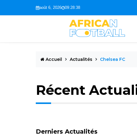
août 6, 2026
09:28:39
Accueil
Actualités
Chelsea FC
Récent Actual
Derniers Actualités