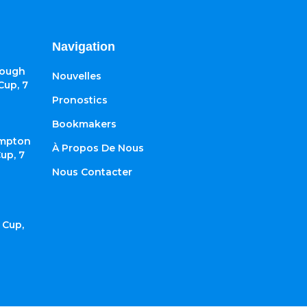
Navigation
rough
Nouvelles
Cup, 7
Pronostics
Bookmakers
ampton
À Propos De Nous
up, 7
Nous Contacter
 Cup,