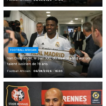
FOOTBALL AFRICAIN
Yan Diomandé, le pari XXL du Real Madrid sur un
talent ivoirien de 19 ans
Football Africain
06/08/2026 - 16:03