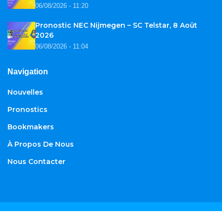
06/08/2026 - 11:20
Pronostic NEC Nijmegen – SC Telstar, 8 Août
2026
06/08/2026 - 11:04
Navigation
Nouvelles
Pronostics
Bookmakers
À Propos De Nous
Nous Contacter