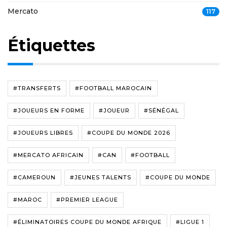
Mercato
117
Étiquettes
#TRANSFERTS
#FOOTBALL MAROCAIN
#JOUEURS EN FORME
#JOUEUR
#SÉNÉGAL
#JOUEURS LIBRES
#COUPE DU MONDE 2026
#MERCATO AFRICAIN
#CAN
#FOOTBALL
#CAMEROUN
#JEUNES TALENTS
#COUPE DU MONDE
#MAROC
#PREMIER LEAGUE
#ÉLIMINATOIRES COUPE DU MONDE AFRIQUE
#LIGUE 1