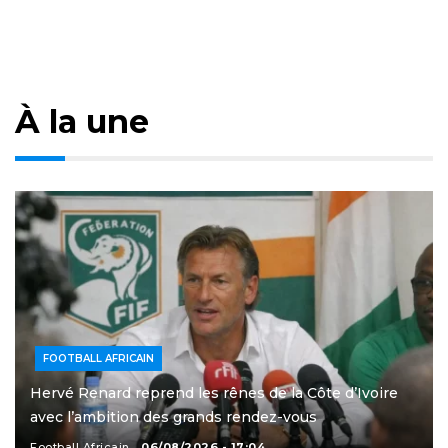
À la une
FOOTBALL AFRICAIN
Hervé Renard reprend les rênes de la Côte d’Ivoire
avec l’ambition des grands rendez-vous
Football Africain
06/08/2026 - 17:04