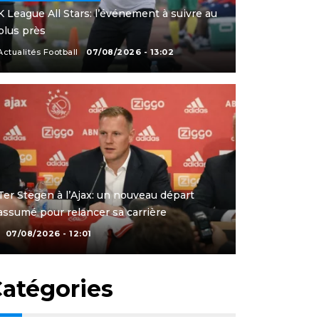
K League All Stars: l’événement à suivre au
plus près
Actualités Football
07/08/2026 - 13:02
Ter Stegen à l’Ajax: un nouveau départ
assumé pour relancer sa carrière
07/08/2026 - 12:01
atégories