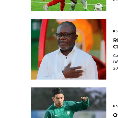
Po
R
C
Co
Dé
20
Po
O