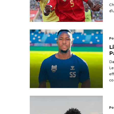
Ch
d’
Po
L
P
Da
Le
ef
co
Po