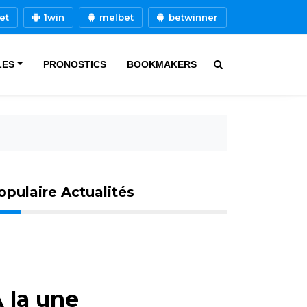
et
1win
melbet
betwinner
LES
PRONOSTICS
BOOKMAKERS
opulaire Actualités
 la une