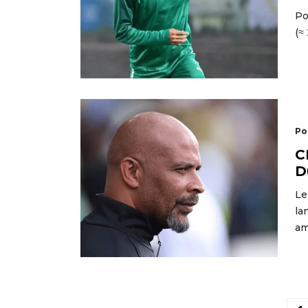
Po
(≈
Po
C
D
Le
la
am