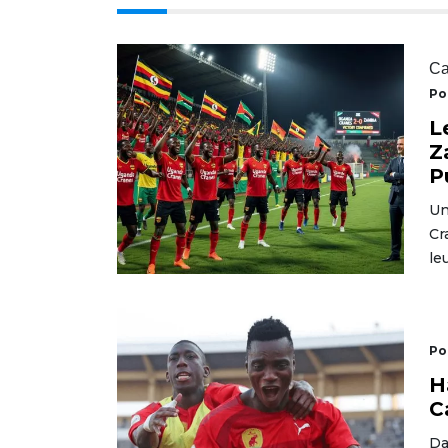
Ca
Po
L
Z
P
Un
Cr
le
Po
H
C
Da