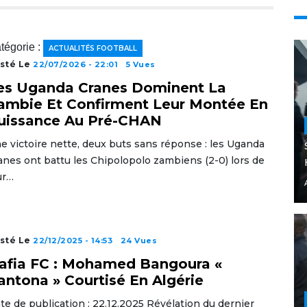
tégorie :
ACTUALITÉS FOOTBALL
sté Le
22/07/2026 - 22:01
5 Vues
es Uganda Cranes Dominent La
ambie Et Confirment Leur Montée En
uissance Au Pré-CHAN
e victoire nette, deux buts sans réponse : les Uganda
anes ont battu les Chipolopolo zambiens (2-0) lors de
ur…
sté Le
22/12/2025 - 14:53
24 Vues
afia FC : Mohamed Bangoura «
antona » Courtisé En Algérie
te de publication : 22.12.2025 Révélation du dernier