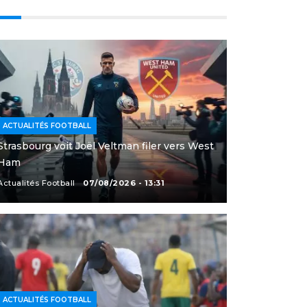
ACTUALITÉS FOOTBALL
Strasbourg voit Joël Veltman filer vers West
Ham
Actualités Football
07/08/2026 - 13:31
ACTUALITÉS FOOTBALL