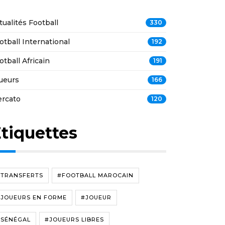
tualités Football
330
otball International
192
otball Africain
191
ueurs
166
rcato
120
tiquettes
#TRANSFERTS
#FOOTBALL MAROCAIN
#JOUEURS EN FORME
#JOUEUR
#SÉNÉGAL
#JOUEURS LIBRES