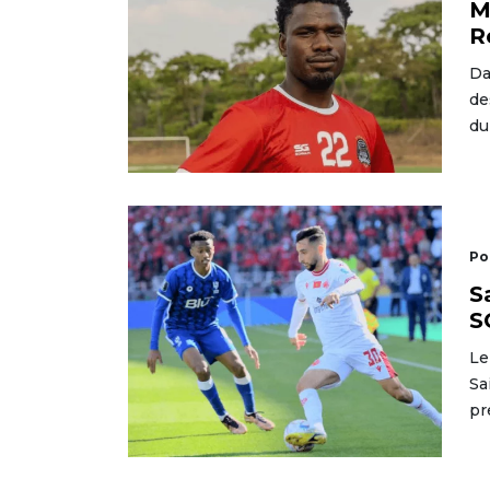
M
R
Da
de
du
Po
S
S
Le
Sa
pr