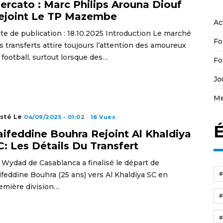
ercato : Marc Philips Arouna Diouf
ejoint Le TP Mazembe
Ac
te de publication : 18.10.2025 Introduction Le marché
Fo
s transferts attire toujours l’attention des amoureux
 football, surtout lorsque des…
Fo
Jo
Me
sté Le
04/09/2025 - 01:02
16 Vues
É
aifeddine Bouhra Rejoint Al Khaldiya
C: Les Détails Du Transfert
 Wydad de Casablanca a finalisé le départ de
ifeddine Bouhra (25 ans) vers Al Khaldiya SC en
emière division…