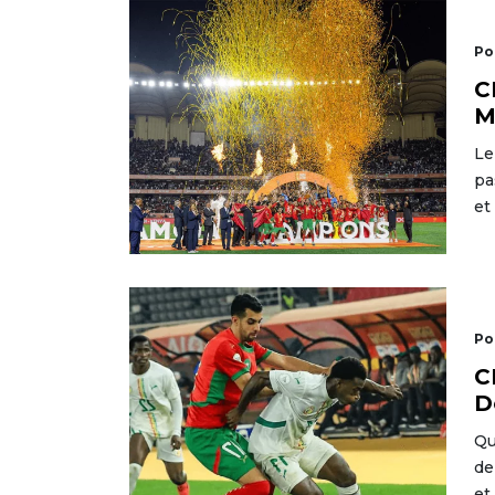
Po
C
M
Le
pa
et
Po
C
D
Qu
de
et