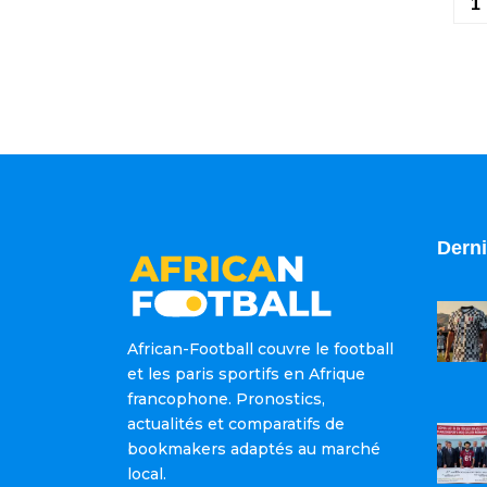
1
Derni
African-Football couvre le football
et les paris sportifs en Afrique
francophone. Pronostics,
actualités et comparatifs de
bookmakers adaptés au marché
local.