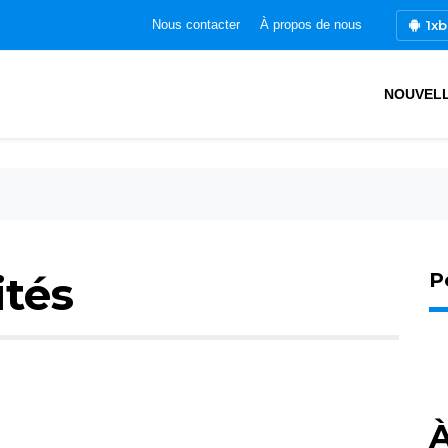
1xb
Nous contacter
À propos de nous
NOUVEL
ités
P
À