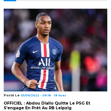
Posté Le
03/09/2022 - 09:18
18 Vues
OFFICIEL : Abdou Diallo Quitte Le PSG Et
S’engage En Prêt Au RB Leipzig