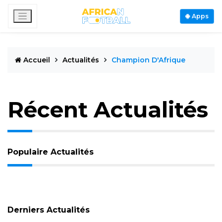
Apps
Accueil
Actualités
Champion D'Afrique
Récent Actualités
Populaire Actualités
Derniers Actualités