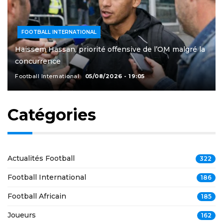
FOOTBALL INTERNATIONAL
Haissem Hassan, priorité offensive de l’OM malgré la
concurrence
Football International
05/08/2026 - 19:05
Catégories
Actualités Football
322
Football International
186
Football Africain
185
Joueurs
162