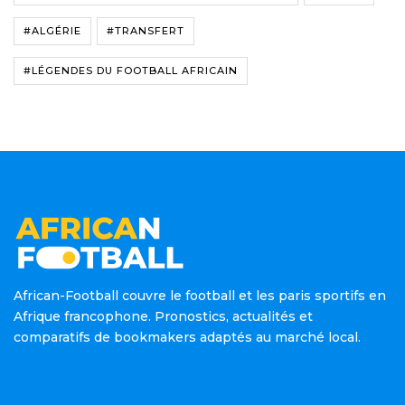
#ALGÉRIE
#TRANSFERT
#LÉGENDES DU FOOTBALL AFRICAIN
African-Football couvre le football et les paris sportifs en
Afrique francophone. Pronostics, actualités et
comparatifs de bookmakers adaptés au marché local.