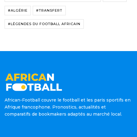
#ALGÉRIE
#TRANSFERT
#LÉGENDES DU FOOTBALL AFRICAIN
African-Football couvre le football et les paris sportifs en
Afrique francophone. Pronostics, actualités et
comparatifs de bookmakers adaptés au marché local.