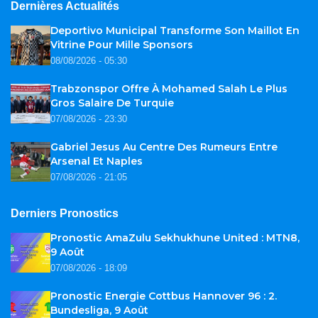
Dernières Actualités
Deportivo Municipal Transforme Son Maillot En
Vitrine Pour Mille Sponsors
08/08/2026 - 05:30
Trabzonspor Offre À Mohamed Salah Le Plus
Gros Salaire De Turquie
07/08/2026 - 23:30
Gabriel Jesus Au Centre Des Rumeurs Entre
Arsenal Et Naples
07/08/2026 - 21:05
Derniers Pronostics
Pronostic AmaZulu Sekhukhune United : MTN8,
9 Août
07/08/2026 - 18:09
Pronostic Energie Cottbus Hannover 96 : 2.
Bundesliga, 9 Août