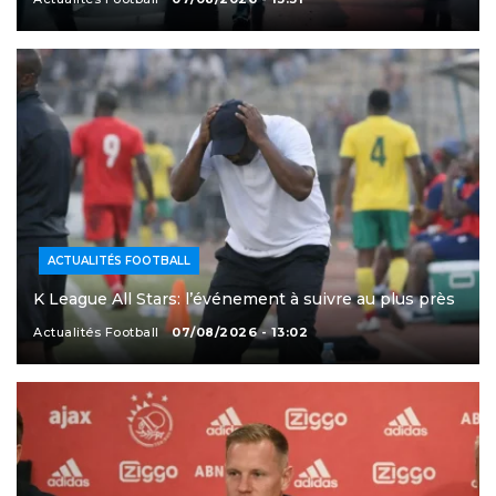
ACTUALITÉS FOOTBALL
K League All Stars: l’événement à suivre au plus près
Actualités Football
07/08/2026 - 13:02