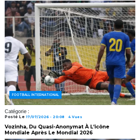
ACTUALITÉS FOOTBALL
FOOTBALL INTERNATIONAL
Catégorie :
Posté Le
17/07/2026 - 20:08
4 Vues
Vozinha, Du Quasi-Anonymat À L’icône
Mondiale Après Le Mondial 2026