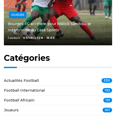
JOUEURS
Bourges FC accélère pour Malick Sambou, le
métronome du Casa Sports
Joueurs
07/08/2026 - 15:03
Catégories
Actualités Football
330
Football International
192
Football Africain
191
Joueurs
167