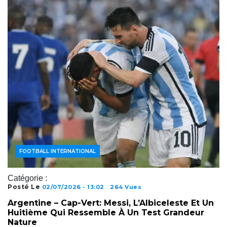
ACTUALITÉS FOOTBALL
FOOTBALL AFRICAIN
FOOTBALL INTERNATIONAL
Catégorie :
Posté Le
02/07/2026 - 13:02
264 Vues
Argentine – Cap-Vert: Messi, L’Albiceleste Et Un
Huitième Qui Ressemble À Un Test Grandeur
Nature