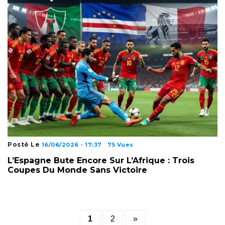
Posté Le
16/06/2026 - 17:37
75 Vues
L’Espagne Bute Encore Sur L’Afrique : Trois
Coupes Du Monde Sans Victoire
Posts
1
2
»