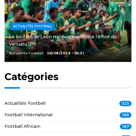
ACTUALITÉS FOOTBALL
Le soutien de Leon Hardware renforce l’effort du
Vanuatu U16
Actualités Football
06/08/2026 - 05:21
Catégories
Actualités Football
323
Football International
188
Football Africain
187