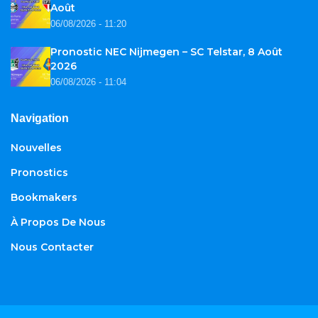
Août
06/08/2026 - 11:20
Pronostic NEC Nijmegen – SC Telstar, 8 Août
2026
06/08/2026 - 11:04
Navigation
Nouvelles
Pronostics
Bookmakers
À Propos De Nous
Nous Contacter