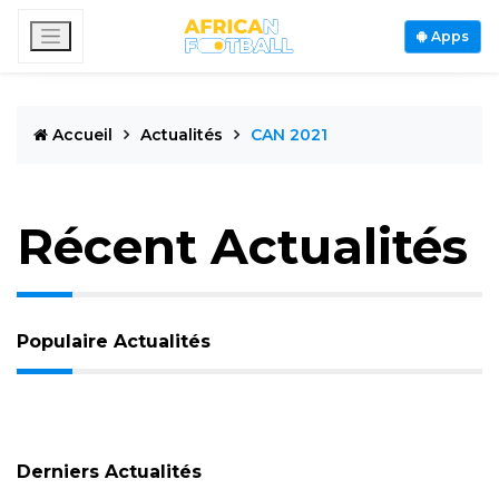
Apps
Accueil
Actualités
CAN 2021
Récent Actualités
Populaire Actualités
Derniers Actualités