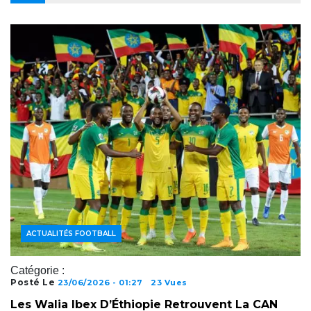
ACTUALITÉS FOOTBALL
Catégorie :
Posté Le
23/06/2026 - 01:27
23 Vues
Les Walia Ibex D’Éthiopie Retrouvent La CAN