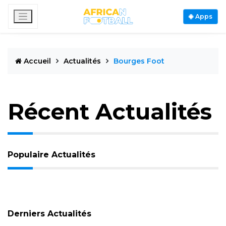
Apps
Accueil
Actualités
Bourges Foot
Récent Actualités
Populaire Actualités
Derniers Actualités