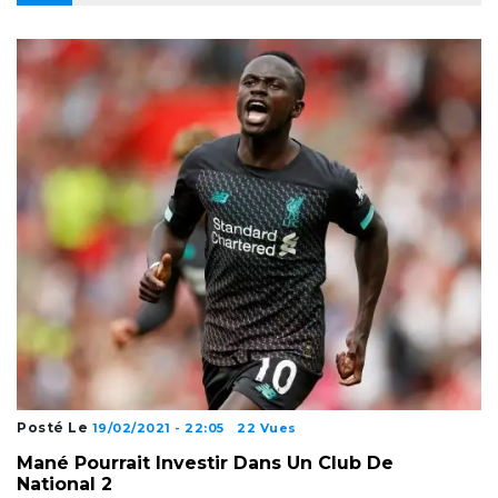
Posté Le
19/02/2021 - 22:05
22 Vues
Mané Pourrait Investir Dans Un Club De
National 2