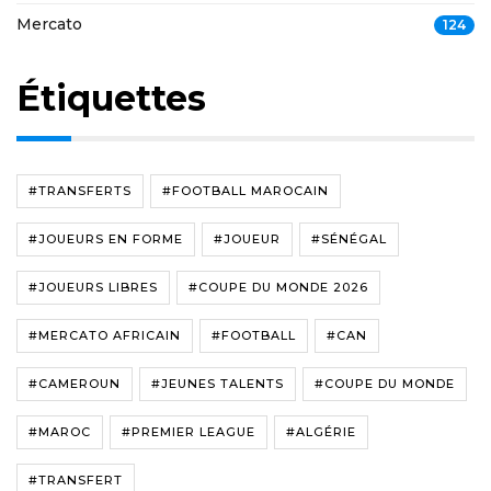
Mercato
124
Étiquettes
#TRANSFERTS
#FOOTBALL MAROCAIN
#JOUEURS EN FORME
#JOUEUR
#SÉNÉGAL
#JOUEURS LIBRES
#COUPE DU MONDE 2026
#MERCATO AFRICAIN
#FOOTBALL
#CAN
#CAMEROUN
#JEUNES TALENTS
#COUPE DU MONDE
#MAROC
#PREMIER LEAGUE
#ALGÉRIE
#TRANSFERT