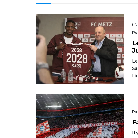
Ca
Po
L
J
Le
Sa
Li
Po
B
Il