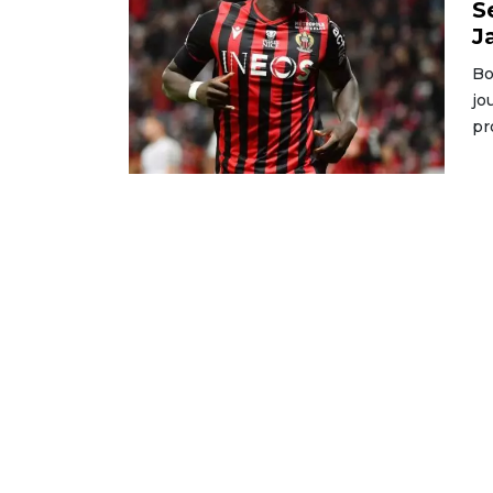
S
J
Bo
jo
pr