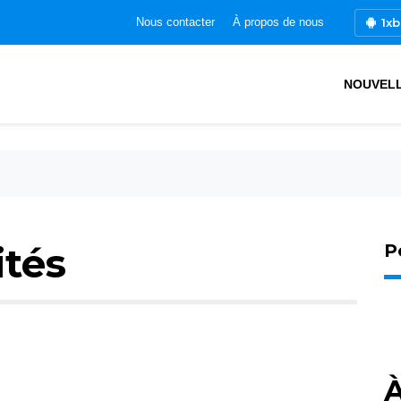
1xb
Nous contacter
À propos de nous
NOUVEL
ités
P
À