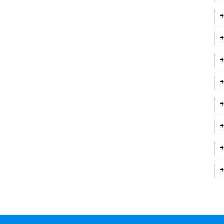
#
#
#