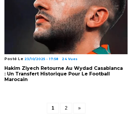
Posté Le
23/10/2025 - 17:58
24 Vues
Hakim Ziyech Retourne Au Wydad Casablanca
: Un Transfert Historique Pour Le Football
Marocain
Posts
1
2
»
pagination