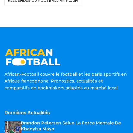
#LÉGENDES DU FOOTBALL AFRICAIN
African-Football couvre le football et les paris sportifs en
Afrique francophone. Pronostics, actualités et
comparatifs de bookmakers adaptés au marché local.
Dernières Actualités
Brandon Petersen Salue La Force Mentale De
Khanyisa Mayo