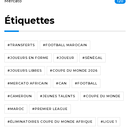
Mercato
120
Étiquettes
#TRANSFERTS
#FOOTBALL MAROCAIN
#JOUEURS EN FORME
#JOUEUR
#SÉNÉGAL
#JOUEURS LIBRES
#COUPE DU MONDE 2026
#MERCATO AFRICAIN
#CAN
#FOOTBALL
#CAMEROUN
#JEUNES TALENTS
#COUPE DU MONDE
#MAROC
#PREMIER LEAGUE
#ÉLIMINATOIRES COUPE DU MONDE AFRIQUE
#LIGUE 1