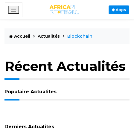
Apps
Accueil
Actualités
Blockchain
Récent Actualités
Populaire Actualités
Derniers Actualités