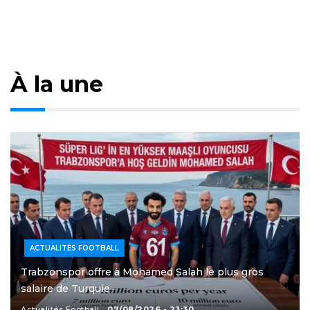
À la une
ACTUALITÉS FOOTBALL
Trabzonspor offre à Mohamed Salah le plus gros
salaire de Turquie
Actualités Football
07/08/2026 - 23:30