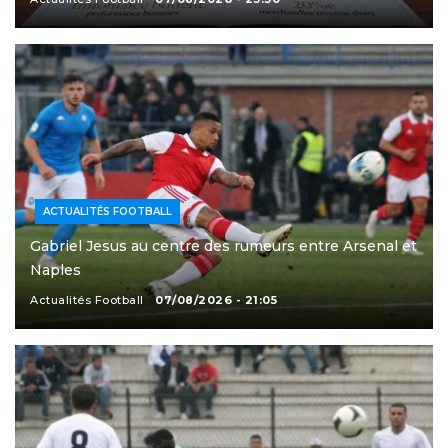
ACTUALITÉS FOOTBALL
Gabriel Jesus au centre des rumeurs entre Arsenal et
Naples
Actualités Football
07/08/2026 - 21:05