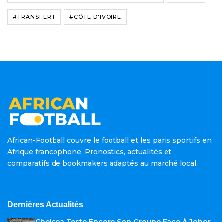
#TRANSFERT
#CÔTE D'IVOIRE
African-Football couvre le football et les paris sportifs en
Afrique francophone. Pronostics, actualités et
comparatifs de bookmakers adaptés au marché local.
Dernières Actualités
Chelsea Teste Encore Son Groupe Face À Johor