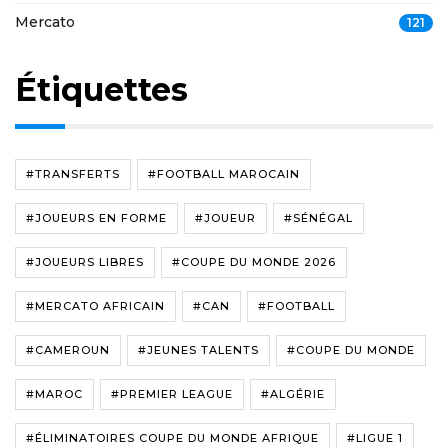
Mercato
121
Étiquettes
#TRANSFERTS
#FOOTBALL MAROCAIN
#JOUEURS EN FORME
#JOUEUR
#SÉNÉGAL
#JOUEURS LIBRES
#COUPE DU MONDE 2026
#MERCATO AFRICAIN
#CAN
#FOOTBALL
#CAMEROUN
#JEUNES TALENTS
#COUPE DU MONDE
#MAROC
#PREMIER LEAGUE
#ALGÉRIE
#ÉLIMINATOIRES COUPE DU MONDE AFRIQUE
#LIGUE 1