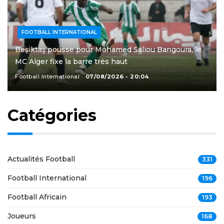
FOOTBALL INTERNATIONAL
Beşiktaş pousse pour Mohamed Saliou Bangoura, le
MC Alger fixe la barre très haut
Football International
07/08/2026 - 20:04
Catégories
Actualités Football
331
Football International
196
Football Africain
193
Joueurs
168