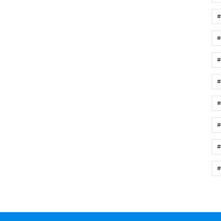
#
#
#