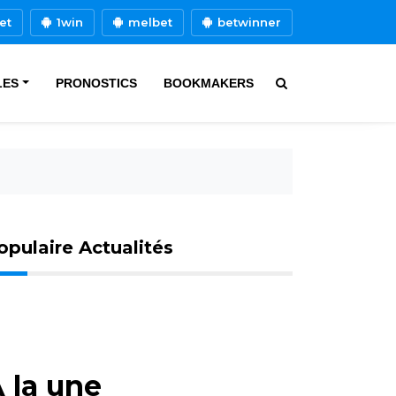
et
1win
melbet
betwinner
LES
PRONOSTICS
BOOKMAKERS
opulaire Actualités
 la une