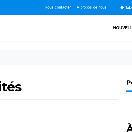
1xb
Nous contacter
À propos de nous
NOUVEL
ités
P
À