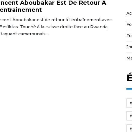
incent Aboubakar Est De Retour À
’entraînement
Ac
ncent Aboubakar est de retour à l’entraînement avec
Fo
 Besiktas. Touché à la cuisse droite face au Rwanda,
attaquant camerounais…
Fo
Jo
Me
É