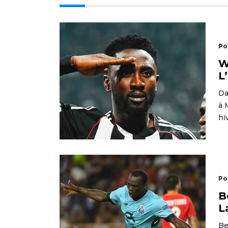
Po
W
L
Da
à 
hi
Po
B
L
Be