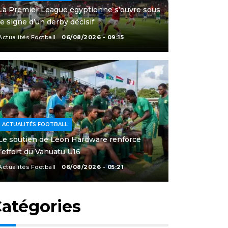
La Premier League égyptienne s’ouvre sous
le signe d’un derby décisif
Actualités Football
06/08/2026 - 09:15
ACTUALITÉS FOOTBALL
Le soutien de Leon Hardware renforce
l’effort du Vanuatu U16
Actualités Football
06/08/2026 - 05:21
atégories