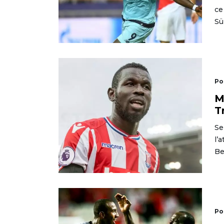
ce
Sü
Po
M
T
Se
l’
Be
Po