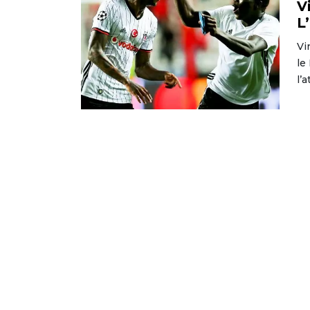
V
L
Vi
le
l’