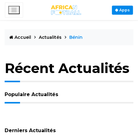
Apps
Accueil
Actualités
Bénin
Récent Actualités
Populaire Actualités
Derniers Actualités