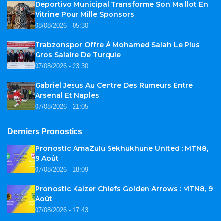
Deportivo Municipal Transforme Son Maillot En
Vitrine Pour Mille Sponsors
08/08/2026 - 05:30
Trabzonspor Offre À Mohamed Salah Le Plus
Gros Salaire De Turquie
07/08/2026 - 23:30
Gabriel Jesus Au Centre Des Rumeurs Entre
Arsenal Et Naples
07/08/2026 - 21:05
Derniers Pronostics
Pronostic AmaZulu Sekhukhune United : MTN8,
9 Août
07/08/2026 - 18:09
Pronostic Kaizer Chiefs Golden Arrows : MTN8, 9
Août
07/08/2026 - 17:43