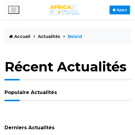
Apps
Accueil
Actualités
Belaïd
Récent Actualités
Populaire Actualités
Derniers Actualités