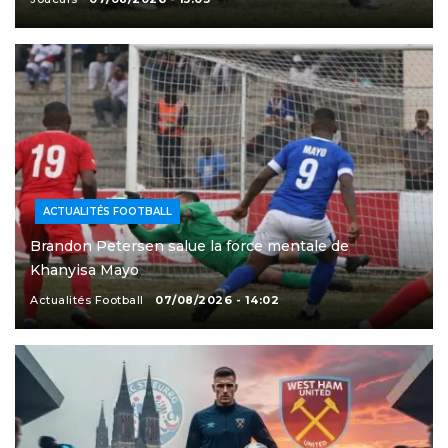
ACTUALITÉS FOOTBALL
Brandon Petersen salue la force mentale de
Khanyisa Mayo
Actualités Football
07/08/2026 - 14:02