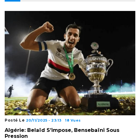
Posté Le
20/11/2025 - 23:13
18 Vues
Algérie: Belaïd S’impose, Bensebaïni Sous
Pression