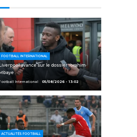
FOOTBALL INTERNATIONAL
Liverpool avance sur le dossier Ibrahim
Mbaye
Football International
05/08/2026 - 13:02
ACTUALITÉS FOOTBALL