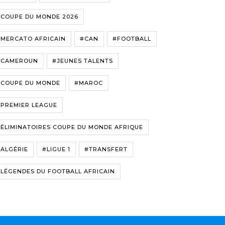
#COUPE DU MONDE 2026
#MERCATO AFRICAIN
#CAN
#FOOTBALL
#CAMEROUN
#JEUNES TALENTS
#COUPE DU MONDE
#MAROC
#PREMIER LEAGUE
ÉLIMINATOIRES COUPE DU MONDE AFRIQUE
ALGÉRIE
#LIGUE 1
#TRANSFERT
LÉGENDES DU FOOTBALL AFRICAIN