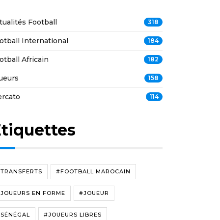
tualités Football
318
otball International
184
otball Africain
182
ueurs
158
rcato
114
tiquettes
#TRANSFERTS
#FOOTBALL MAROCAIN
#JOUEURS EN FORME
#JOUEUR
#SÉNÉGAL
#JOUEURS LIBRES