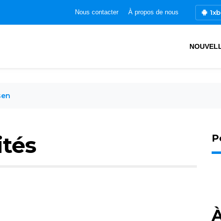
1xb
Nous contacter
À propos de nous
NOUVEL
sen
ités
P
À