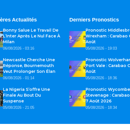
ères Actualités
Derniers Pronostics
Bonny Salue Le Travail De
Pronostic Middlesb
L’Inter Après Le Nul Face À
Wrexham : Carabao 
Milan
Août
06/08/2026 - 03:16
05/08/2026 - 19:03
Newcastle Cherche Une
Pronostic Wolverh
Réponse, Bournemouth
Port Vale : Carabao C
Veut Prolonger Son Élan
Août
06/08/2026 - 01:14
05/08/2026 - 18:36
La Nigeria S’offre Une
Pronostic Wycombe
Finale Au Bout Du
Stevenage : Carabao
Suspense
7 Août 2026
05/08/2026 - 21:05
05/08/2026 - 18:34