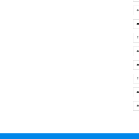
#
#
#