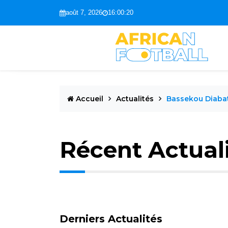
août 7, 2026
16:00:21
Accueil
Actualités
Bassekou Diaba
Récent Actual
Derniers Actualités