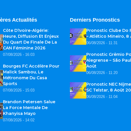
ères Actualités
Derniers Pronostics
Côte D’Ivoire-Algérie:
Pronostic Clube Do
Heure, Diffusion Et Enjeux
– Atlético Mineiro, 8
Du Quart De Finale De La
06/08/2026 - 11:31
CAN Féminine 2026
Pronostic Grêmio Po
07/08/2026 - 16:03
Alegrense – São Paul
Bourges FC Accélère Pour
Août
Malick Sambou, Le
06/08/2026 - 11:20
Métronome Du Casa
Sports
Pronostic NEC Nijme
SC Telstar, 8 Août 2
07/08/2026 - 15:03
06/08/2026 - 11:04
Brandon Petersen Salue
La Force Mentale De
Khanyisa Mayo
07/08/2026 - 14:02