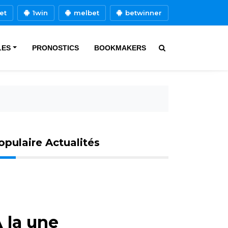
et
1win
melbet
betwinner
LES
PRONOSTICS
BOOKMAKERS
opulaire Actualités
 la une