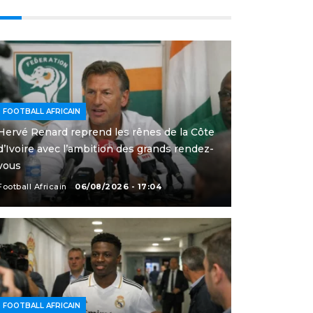
FOOTBALL AFRICAIN
Hervé Renard reprend les rênes de la Côte
d’Ivoire avec l’ambition des grands rendez-
vous
Football Africain
06/08/2026 - 17:04
FOOTBALL AFRICAIN