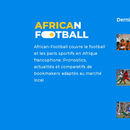
Derni
African-Football couvre le football
et les paris sportifs en Afrique
francophone. Pronostics,
actualités et comparatifs de
bookmakers adaptés au marché
local.