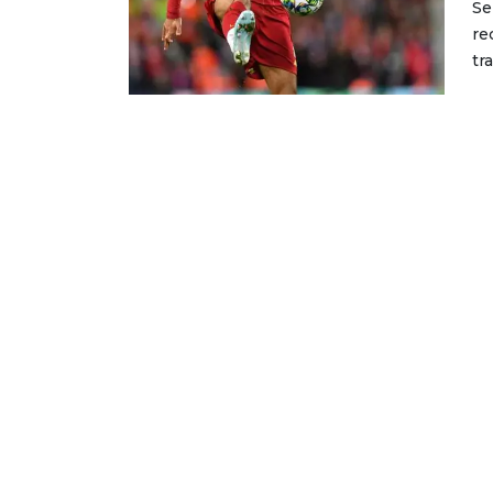
Se
re
tr