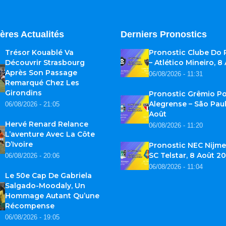
ères Actualités
Derniers Pronostics
Trésor Kouablé Va
Pronostic Clube Do
Découvrir Strasbourg
– Atlético Mineiro, 8
Après Son Passage
06/08/2026 - 11:31
Remarqué Chez Les
Girondins
Pronostic Grêmio Po
Alegrense – São Paul
06/08/2026 - 21:05
Août
Hervé Renard Relance
06/08/2026 - 11:20
L’aventure Avec La Côte
D’Ivoire
Pronostic NEC Nijme
SC Telstar, 8 Août 2
06/08/2026 - 20:06
06/08/2026 - 11:04
Le 50e Cap De Gabriela
Salgado-Moodaly, Un
Hommage Autant Qu’une
Récompense
06/08/2026 - 19:05