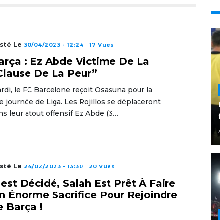
sté Le
30/04/2023 - 12:24
17 Vues
arça : Ez Abde Victime De La
clause De La Peur”
rdi, le FC Barcelone reçoit Osasuna pour la
e journée de Liga. Les Rojillos se déplaceront
ns leur atout offensif Ez Abde (3…
sté Le
24/02/2023 - 13:30
20 Vues
’est Décidé, Salah Est Prêt À Faire
n Énorme Sacrifice Pour Rejoindre
e Barça !