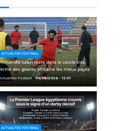
ACTUALITÉS FOOTBALL
Mohamed Salah reste dans le cercle très
fermé des géants africains les mieux payés
Actualités Football
06/08/2026 - 12:01
ACTUALITÉS FOOTBALL