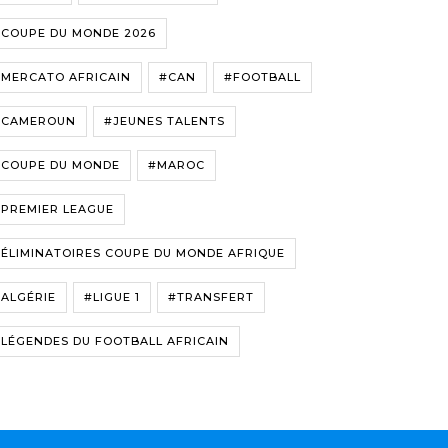
#COUPE DU MONDE 2026
#MERCATO AFRICAIN
#CAN
#FOOTBALL
#CAMEROUN
#JEUNES TALENTS
#COUPE DU MONDE
#MAROC
#PREMIER LEAGUE
ÉLIMINATOIRES COUPE DU MONDE AFRIQUE
ALGÉRIE
#LIGUE 1
#TRANSFERT
LÉGENDES DU FOOTBALL AFRICAIN