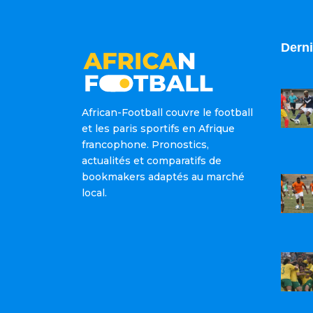
Derni
African-Football couvre le football
et les paris sportifs en Afrique
francophone. Pronostics,
actualités et comparatifs de
bookmakers adaptés au marché
local.