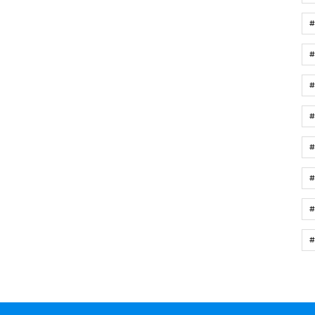
#
#
#