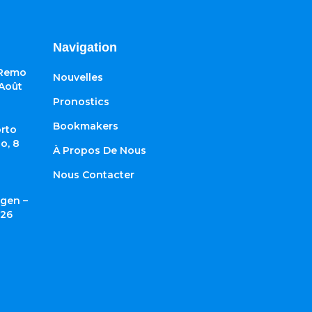
Navigation
 Remo
Nouvelles
 Août
Pronostics
Bookmakers
rto
o, 8
À Propos De Nous
Nous Contacter
gen –
026