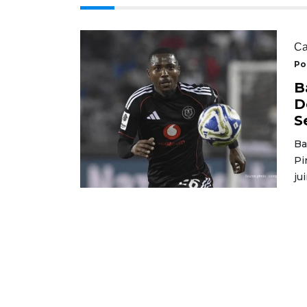
Ca
Po
B
D
S
Ba
Pi
ju