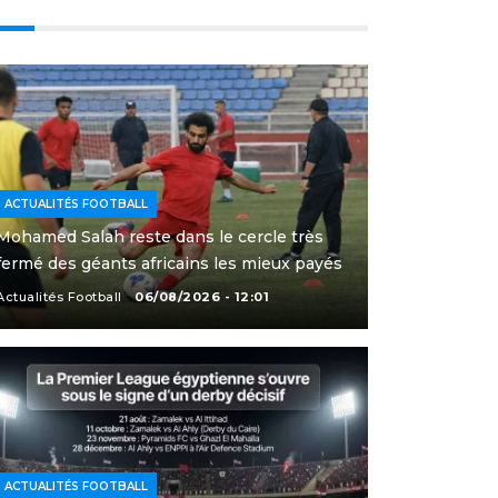
ACTUALITÉS FOOTBALL
Mohamed Salah reste dans le cercle très
fermé des géants africains les mieux payés
Actualités Football
06/08/2026 - 12:01
ACTUALITÉS FOOTBALL