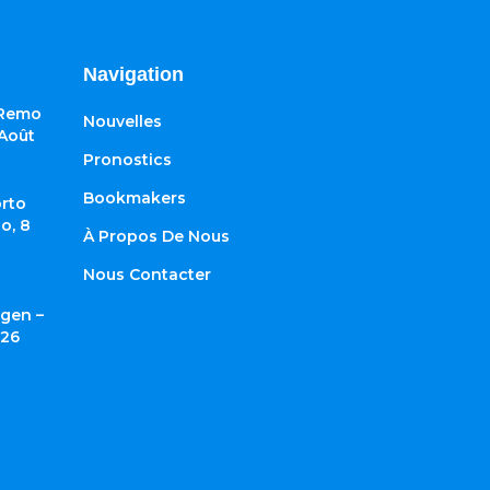
Navigation
 Remo
Nouvelles
 Août
Pronostics
Bookmakers
rto
o, 8
À Propos De Nous
Nous Contacter
gen –
026