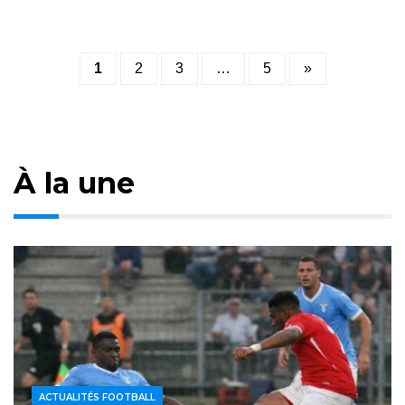
Posts
1
2
3
…
5
»
pagination
À la une
ACTUALITÉS FOOTBALL