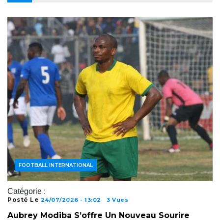
ACTUALITÉS FOOTBALL
FOOTBALL AFRICAIN
FOOTBALL INTERNATIONAL
Catégorie :
Posté Le
24/07/2026 - 13:02
3 Vues
Aubrey Modiba S’offre Un Nouveau Sourire