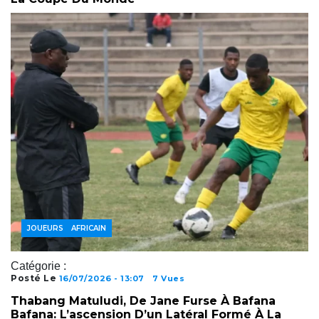
FOOTBALL AFRICAIN
JOUEURS
Catégorie :
Posté Le
16/07/2026 - 13:07
7 Vues
Thabang Matuludi, De Jane Furse À Bafana
Bafana: L’ascension D’un Latéral Formé À La