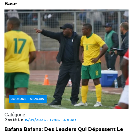
Base
FOOTBALL AFRICAIN
JOUEURS
Catégorie :
Posté Le
15/07/2026 - 17:06
4 Vues
Bafana Bafana: Des Leaders Qui Dépassent Le