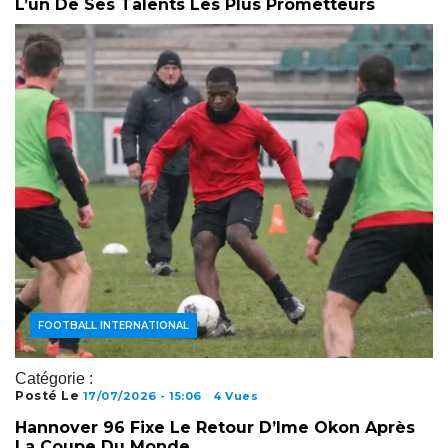
L’un De Ses Talents Les Plus Prometteurs
FOOTBALL AFRICAIN
FOOTBALL INTERNATIONAL
Catégorie :
Posté Le
17/07/2026 - 15:06
4 Vues
Hannover 96 Fixe Le Retour D’Ime Okon Après
La Coupe Du Monde