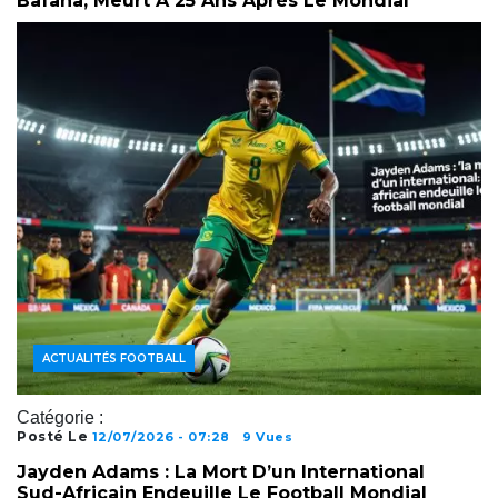
Bafana, Meurt À 25 Ans Après Le Mondial
ACTUALITÉS FOOTBALL
Catégorie :
Posté Le
12/07/2026 - 07:28
9 Vues
Jayden Adams : La Mort D’un International
Sud-Africain Endeuille Le Football Mondial