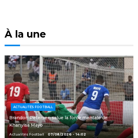
À la une
ACTUALITÉS FOOTBALL
Brandon Petersen salue la force mentale de
Khanyisa Mayo
Actualités Football
07/08/2026 - 14:02