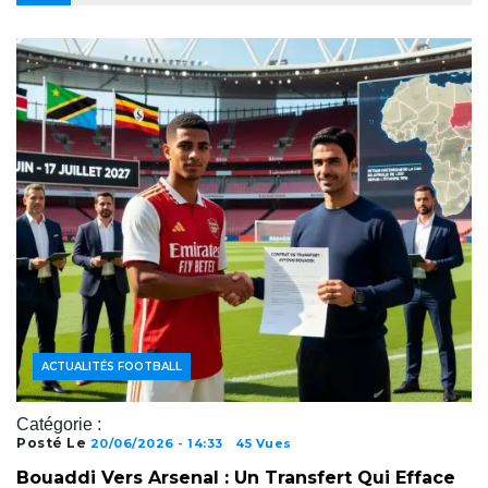
ACTUALITÉS FOOTBALL
Catégorie :
Posté Le
20/06/2026 - 14:33
45 Vues
Bouaddi Vers Arsenal : Un Transfert Qui Efface