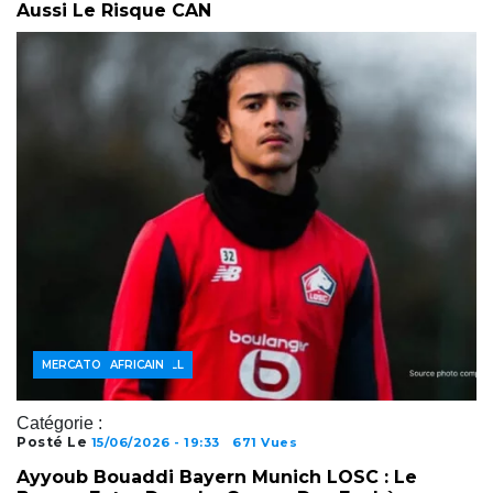
Aussi Le Risque CAN
ACTUALITÉS FOOTBALL
FOOTBALL AFRICAIN
MERCATO
Catégorie :
Posté Le
15/06/2026 - 19:33
671 Vues
Ayyoub Bouaddi Bayern Munich LOSC : Le