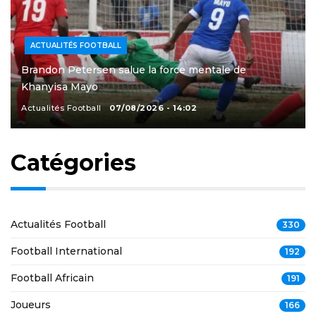
ACTUALITÉS FOOTBALL
Brandon Petersen salue la force mentale de
Khanyisa Mayo
Actualités Football
07/08/2026 - 14:02
Catégories
Actualités Football
330
Football International
192
Football Africain
191
Joueurs
166