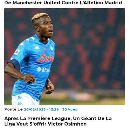
De Manchester United Contre L’Atlético Madrid
Posté Le
20/02/2023 - 13:28
30 Vues
Après La Première League, Un Géant De La
Liga Veut S’offrir Victor Osimhen