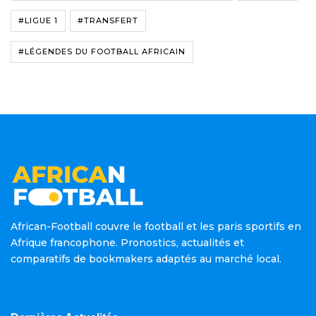
#LIGUE 1
#TRANSFERT
#LÉGENDES DU FOOTBALL AFRICAIN
African-Football couvre le football et les paris sportifs en
Afrique francophone. Pronostics, actualités et
comparatifs de bookmakers adaptés au marché local.