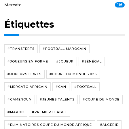
Mercato
116
Étiquettes
#TRANSFERTS
#FOOTBALL MAROCAIN
#JOUEURS EN FORME
#JOUEUR
#SÉNÉGAL
#JOUEURS LIBRES
#COUPE DU MONDE 2026
#MERCATO AFRICAIN
#CAN
#FOOTBALL
#CAMEROUN
#JEUNES TALENTS
#COUPE DU MONDE
#MAROC
#PREMIER LEAGUE
#ÉLIMINATOIRES COUPE DU MONDE AFRIQUE
#ALGÉRIE