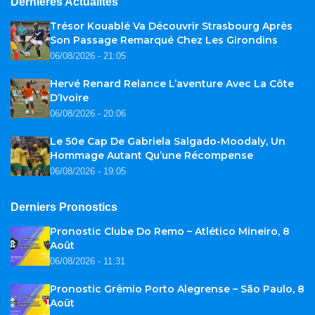
Dernières Actualités
Trésor Kouablé Va Découvrir Strasbourg Après
Son Passage Remarqué Chez Les Girondins
06/08/2026 - 21:05
Hervé Renard Relance L’aventure Avec La Côte
D’Ivoire
06/08/2026 - 20:06
Le 50e Cap De Gabriela Salgado-Moodaly, Un
Hommage Autant Qu’une Récompense
06/08/2026 - 19:05
Derniers Pronostics
Pronostic Clube Do Remo – Atlético Mineiro, 8
Août
06/08/2026 - 11:31
Pronostic Grêmio Porto Alegrense – São Paulo, 8
Août