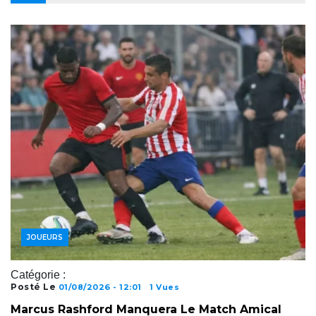
JOUEURS
Catégorie :
Posté Le
01/08/2026 - 12:01
1 Vues
Marcus Rashford Manquera Le Match Amical