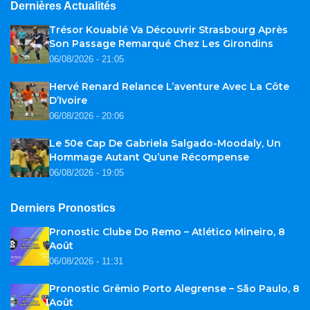
Dernières Actualités
Trésor Kouablé Va Découvrir Strasbourg Après
Son Passage Remarqué Chez Les Girondins
06/08/2026 - 21:05
Hervé Renard Relance L’aventure Avec La Côte
D’Ivoire
06/08/2026 - 20:06
Le 50e Cap De Gabriela Salgado-Moodaly, Un
Hommage Autant Qu’une Récompense
06/08/2026 - 19:05
Derniers Pronostics
Pronostic Clube Do Remo – Atlético Mineiro, 8
Août
06/08/2026 - 11:31
Pronostic Grêmio Porto Alegrense – São Paulo, 8
Août