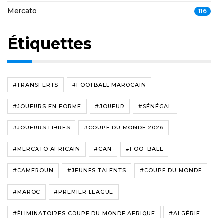
Mercato
116
Étiquettes
#TRANSFERTS
#FOOTBALL MAROCAIN
#JOUEURS EN FORME
#JOUEUR
#SÉNÉGAL
#JOUEURS LIBRES
#COUPE DU MONDE 2026
#MERCATO AFRICAIN
#CAN
#FOOTBALL
#CAMEROUN
#JEUNES TALENTS
#COUPE DU MONDE
#MAROC
#PREMIER LEAGUE
#ÉLIMINATOIRES COUPE DU MONDE AFRIQUE
#ALGÉRIE