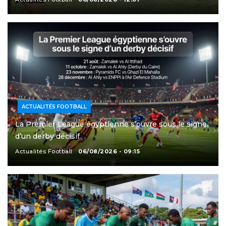
ACTUALITÉS FOOTBALL
La Premier League égyptienne s’ouvre sous le signe
d’un derby décisif
Actualités Football
06/08/2026 - 09:15