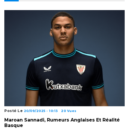
Posté Le
20/09/2025 - 10:13
20 Vues
Maroan Sannadi, Rumeurs Anglaises Et Réalité
Basque