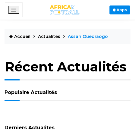
Apps
Accueil
Actualités
Assan Ouédraogo
Récent Actualités
Populaire Actualités
Derniers Actualités