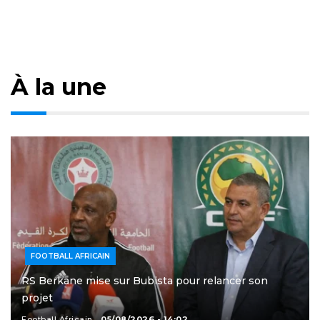
À la une
FOOTBALL AFRICAIN
RS Berkane mise sur Bubista pour relancer son
projet
Football Africain
05/08/2026 - 14:02