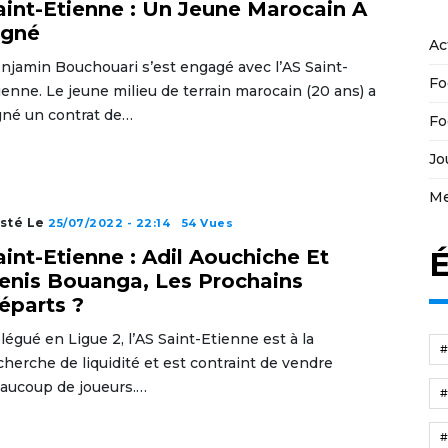
aint-Etienne : Un Jeune Marocain A
igné
Ac
njamin Bouchouari s’est engagé avec l’AS Saint-
Fo
ienne. Le jeune milieu de terrain marocain (20 ans) a
gné un contrat de…
Fo
Jo
Me
sté Le
25/07/2022 - 22:14
54 Vues
É
aint-Etienne : Adil Aouchiche Et
enis Bouanga, Les Prochains
éparts ?
légué en Ligue 2, l’AS Saint-Etienne est à la
cherche de liquidité et est contraint de vendre
aucoup de joueurs.…