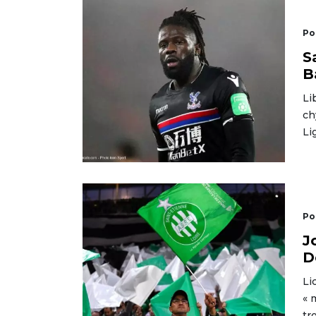
Po
S
B
Li
ch
Li
Po
J
D
Li
« 
tr