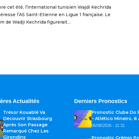
bre cet été, l’international tunisien Wajdi Kechrida
téresse l’AS Saint-Etienne en Ligue 1 française. Le
m de Wadji Kechrida figurerait…
ères Actualités
Derniers Pronostics
Trésor Kouablé Va
Pronostic Clube Do
Découvrir Strasbourg
– Atlético Mineiro, 8
Après Son Passage
06/08/2026 - 11:31
Remarqué Chez Les
Girondins
Pronostic Grêmio Po