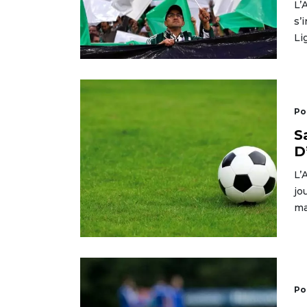
L’
s’
Li
Po
S
D
L’
jo
ma
Po