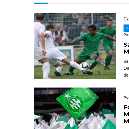
Ca
J
Po
S
M
Sa
Da
da
Po
F
M
M