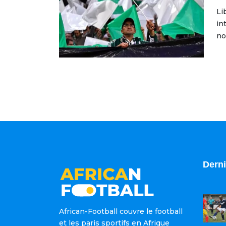
Li
in
no
Derni
African-Football couvre le football
et les paris sportifs en Afrique