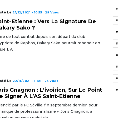
sté Le
21/12/2021 - 10:55
29 Vues
aint-Etienne : Vers La Signature De
akary Sako ?
bre de tout contrat depuis son départ du club
ypriote de Paphos, Bakary Sako pourrait rebondir en
gue 1. A…
#
#
sté Le
22/11/2021 - 11:01
23 Vues
oris Gnagnon : L’ivoirien, Sur Le Point
#
e Signer À L’AS Saint-Etienne
cencié par le FC Séville, fin septembre dernier, pour
manque de professionnalisme », Joris Gnagnon, a
ouvé un nouveau point de…