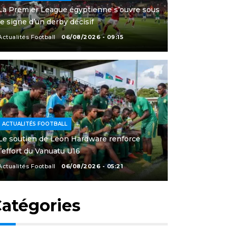
La Premier League égyptienne s’ouvre sous
le signe d’un derby décisif
Actualités Football
06/08/2026 - 09:15
ACTUALITÉS FOOTBALL
Le soutien de Leon Hardware renforce
l’effort du Vanuatu U16
Actualités Football
06/08/2026 - 05:21
atégories