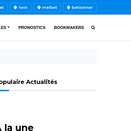
et
1win
melbet
betwinner
LES
PRONOSTICS
BOOKMAKERS
opulaire Actualités
 la une