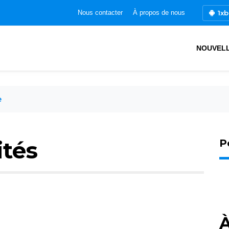
1xb
Nous contacter
À propos de nous
NOUVEL
e
ités
P
À