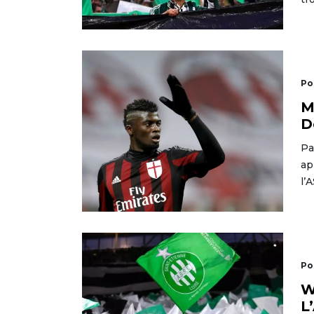
Po
M
D
Pa
ap
l’
Po
W
L