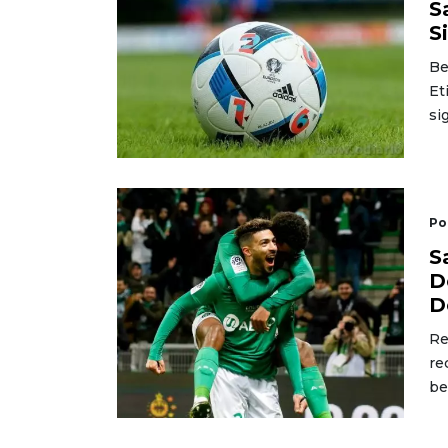
S
S
Be
Et
si
Po
S
D
D
Re
re
be