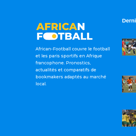
Derni
African-Football couvre le football
et les paris sportifs en Afrique
francophone. Pronostics,
actualités et comparatifs de
bookmakers adaptés au marché
local.