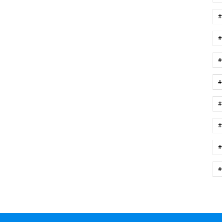
#
#
#