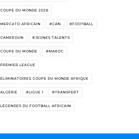
#COUPE DU MONDE 2026
#MERCATO AFRICAIN
#CAN
#FOOTBALL
#CAMEROUN
#JEUNES TALENTS
#COUPE DU MONDE
#MAROC
#PREMIER LEAGUE
ÉLIMINATOIRES COUPE DU MONDE AFRIQUE
ALGÉRIE
#LIGUE 1
#TRANSFERT
LÉGENDES DU FOOTBALL AFRICAIN