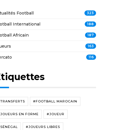
tualités Football
323
otball International
188
otball Africain
187
ueurs
163
rcato
116
tiquettes
#TRANSFERTS
#FOOTBALL MAROCAIN
#JOUEURS EN FORME
#JOUEUR
#SÉNÉGAL
#JOUEURS LIBRES