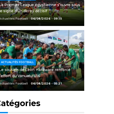
La Premier League égyptienne s’ouvre sous
le signe d’un derby décisif
Actualités Football
06/08/2026 - 09:15
ACTUALITÉS FOOTBALL
Le soutien de Leon Hardware renforce
l’effort du Vanuatu U16
Actualités Football
06/08/2026 - 05:21
atégories