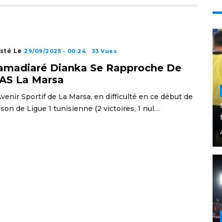
sté Le
29/09/2025 - 00:24
33 Vues
amadiaré Dianka Se Rapproche De
’AS La Marsa
Avenir Sportif de La Marsa, en difficulté en ce début de
ison de Ligue 1 tunisienne (2 victoires, 1 nul…