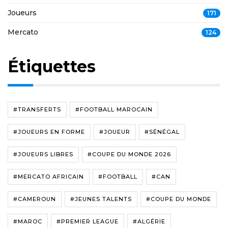
Joueurs
171
Mercato
124
Étiquettes
#TRANSFERTS
#FOOTBALL MAROCAIN
#JOUEURS EN FORME
#JOUEUR
#SÉNÉGAL
#JOUEURS LIBRES
#COUPE DU MONDE 2026
#MERCATO AFRICAIN
#FOOTBALL
#CAN
#CAMEROUN
#JEUNES TALENTS
#COUPE DU MONDE
#MAROC
#PREMIER LEAGUE
#ALGÉRIE