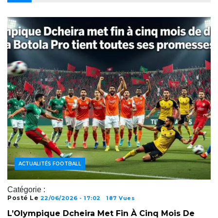
ACTUALITÉS FOOTBALL
Catégorie :
Posté Le
22/06/2026 - 17:02
187 Vues
L’Olympique Dcheira Met Fin À Cinq Mois De