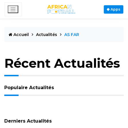
Apps
Accueil
Actualités
AS FAR
Récent Actualités
Populaire Actualités
Derniers Actualités