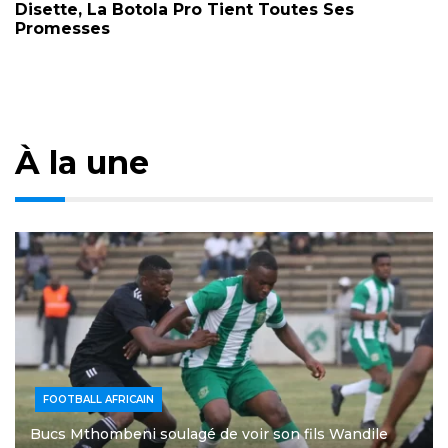
Disette, La Botola Pro Tient Toutes Ses
Promesses
À la une
FOOTBALL AFRICAIN
Bucs Mthombeni soulagé de voir son fils Wandile