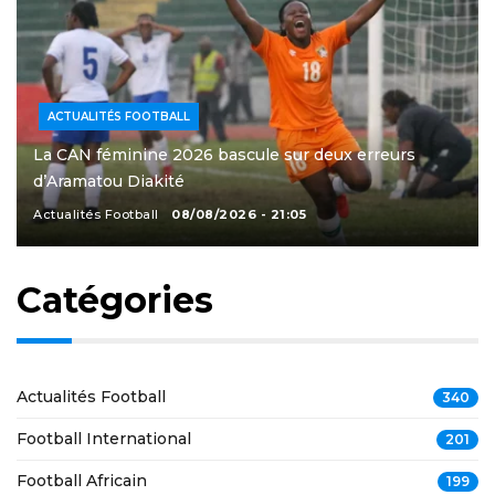
ACTUALITÉS FOOTBALL
La CAN féminine 2026 bascule sur deux erreurs
d’Aramatou Diakité
Actualités Football
08/08/2026 - 21:05
Catégories
Actualités Football
340
Football International
201
Football Africain
199