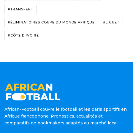
#TRANSFERT
#ÉLIMINATOIRES COUPE DU MONDE AFRIQUE
#LIGUE 1
#CÔTE D'IVOIRE
African-Football couvre le football et les paris sportifs en
Afrique francophone. Pronostics, actualités et
comparatifs de bookmakers adaptés au marché local.