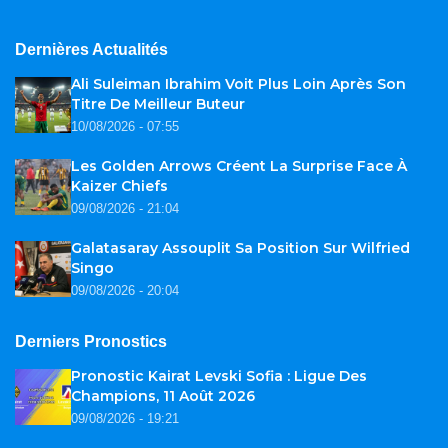
Dernières Actualités
Ali Suleiman Ibrahim Voit Plus Loin Après Son
Titre De Meilleur Buteur
10/08/2026 - 07:55
Les Golden Arrows Créent La Surprise Face À
Kaizer Chiefs
09/08/2026 - 21:04
Galatasaray Assouplit Sa Position Sur Wilfried
Singo
09/08/2026 - 20:04
Derniers Pronostics
Pronostic Kairat Levski Sofia : Ligue Des
Champions, 11 Août 2026
09/08/2026 - 19:21