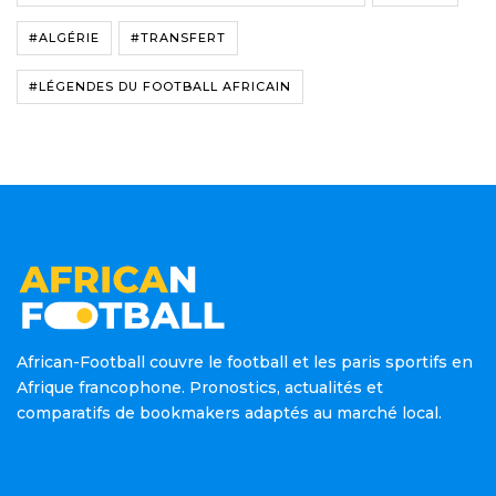
#ALGÉRIE
#TRANSFERT
#LÉGENDES DU FOOTBALL AFRICAIN
African-Football couvre le football et les paris sportifs en
Afrique francophone. Pronostics, actualités et
comparatifs de bookmakers adaptés au marché local.