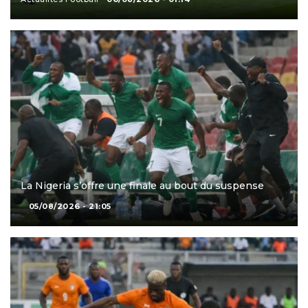
La Nigeria s’offre une finale au bout du suspense
05/08/2026 - 21:05