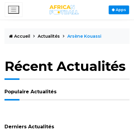
Apps
Accueil
Actualités
Arsène Kouassi
Récent Actualités
Populaire Actualités
Derniers Actualités