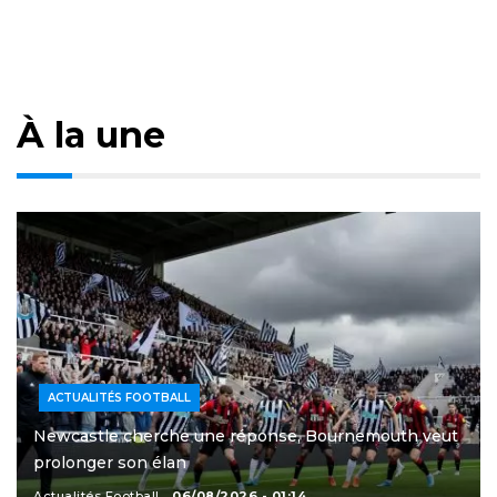
À la une
ACTUALITÉS FOOTBALL
Newcastle cherche une réponse, Bournemouth veut
prolonger son élan
Actualités Football
06/08/2026 - 01:14