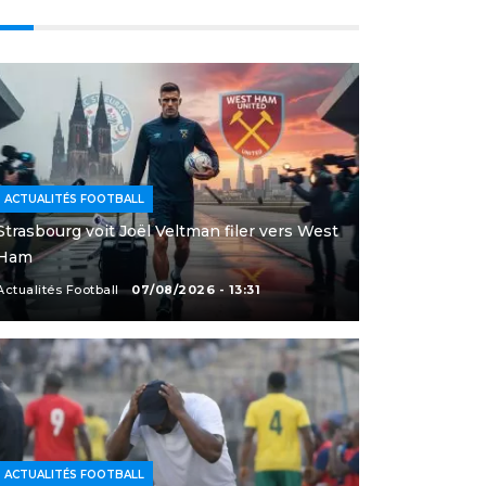
ACTUALITÉS FOOTBALL
Strasbourg voit Joël Veltman filer vers West
Ham
Actualités Football
07/08/2026 - 13:31
ACTUALITÉS FOOTBALL