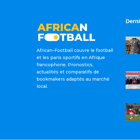
Derni
African-Football couvre le football
et les paris sportifs en Afrique
francophone. Pronostics,
actualités et comparatifs de
bookmakers adaptés au marché
local.