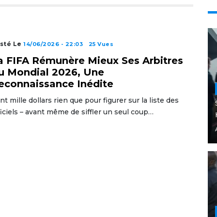
sté Le
14/06/2026 - 22:03
25 Vues
a FIFA Rémunère Mieux Ses Arbitres
u Mondial 2026, Une
econnaissance Inédite
nt mille dollars rien que pour figurer sur la liste des
ficiels – avant même de siffler un seul coup…