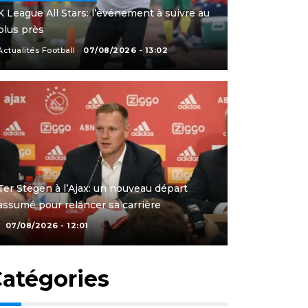
K League All Stars: l’événement à suivre au
plus près
Actualités Football
07/08/2026 - 13:02
Ter Stegen à l’Ajax: un nouveau départ
assumé pour relancer sa carrière
07/08/2026 - 12:01
atégories