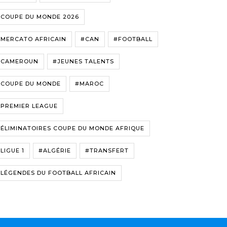
#COUPE DU MONDE 2026
#MERCATO AFRICAIN
#CAN
#FOOTBALL
#CAMEROUN
#JEUNES TALENTS
#COUPE DU MONDE
#MAROC
#PREMIER LEAGUE
ÉLIMINATOIRES COUPE DU MONDE AFRIQUE
LIGUE 1
#ALGÉRIE
#TRANSFERT
LÉGENDES DU FOOTBALL AFRICAIN