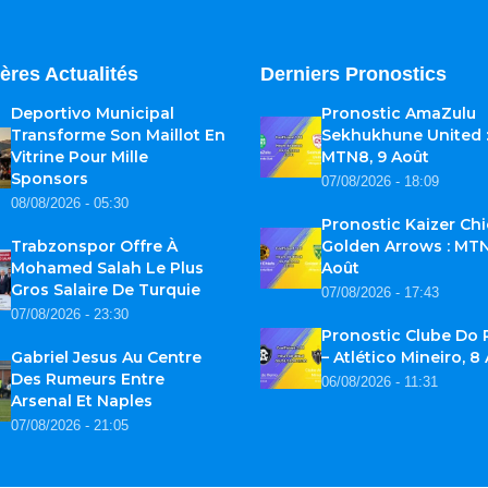
ères Actualités
Derniers Pronostics
Deportivo Municipal
Pronostic AmaZulu
Transforme Son Maillot En
Sekhukhune United 
Vitrine Pour Mille
MTN8, 9 Août
Sponsors
07/08/2026 - 18:09
08/08/2026 - 05:30
Pronostic Kaizer Chi
Trabzonspor Offre À
Golden Arrows : MTN
Mohamed Salah Le Plus
Août
Gros Salaire De Turquie
07/08/2026 - 17:43
07/08/2026 - 23:30
Pronostic Clube Do
Gabriel Jesus Au Centre
– Atlético Mineiro, 8
Des Rumeurs Entre
06/08/2026 - 11:31
Arsenal Et Naples
07/08/2026 - 21:05