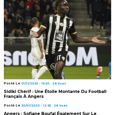
Posté Le
01/11/2025 - 15:03
26 Vues
Sidiki Chérif : Une Étoile Montante Du Football
Français À Angers
Posté Le
30/01/2023 - 12:35
28 Vues
Angers : Sofiane Boufal Également Sur Le