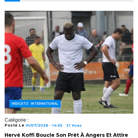
FOOTBALL INTERNATIONAL
MERCATO
Catégorie :
Posté Le
01/07/2026 - 14:02
21 Vues
Hervé Koffi Boucle Son Prêt À Angers Et Attire