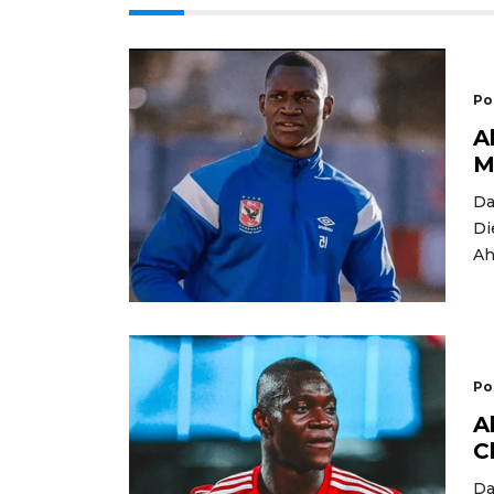
Po
A
M
Da
Di
Ah
Po
A
C
Da