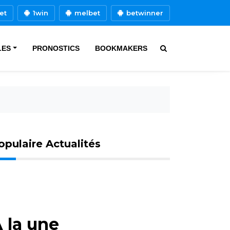
et
1win
melbet
betwinner
LES
PRONOSTICS
BOOKMAKERS
opulaire Actualités
 la une