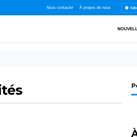
1xb
Nous contacter
À propos de nous
NOUVEL
ités
P
À