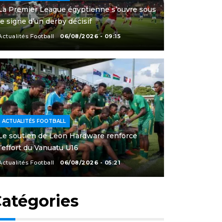
La Premier League égyptienne s’ouvre sous
le signe d’un derby décisif
Actualités Football
06/08/2026 - 09:15
ACTUALITÉS FOOTBALL
Le soutien de Leon Hardware renforce
l’effort du Vanuatu U16
Actualités Football
06/08/2026 - 05:21
atégories