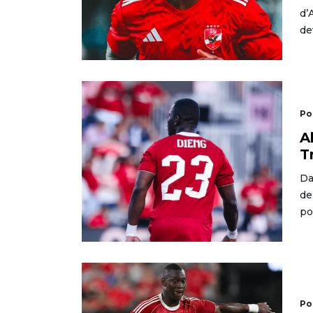
d’
de
Po
A
T
Da
de
po
Po