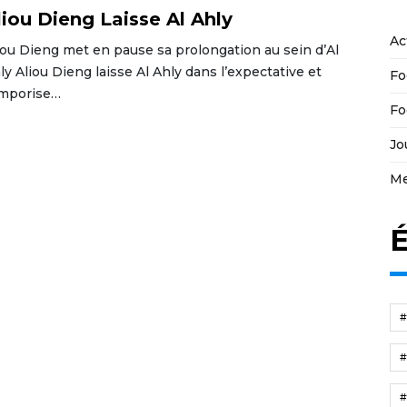
liou Dieng Laisse Al Ahly
Ac
iou Dieng met en pause sa prolongation au sein d’Al
ly Aliou Dieng laisse Al Ahly dans l’expectative et
Fo
mporise…
Fo
Jo
Me
É