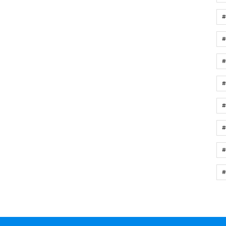
#
#
#