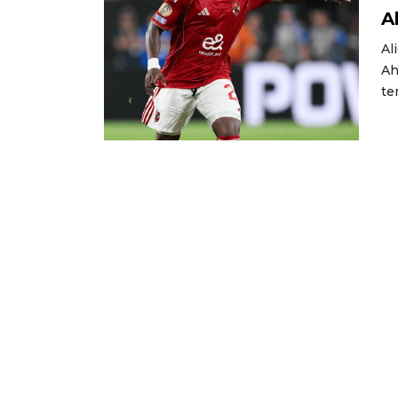
A
Al
Ah
te