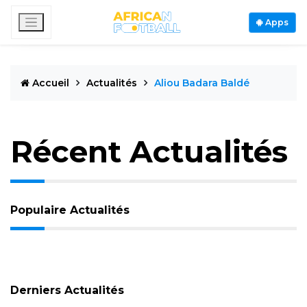
Apps
Accueil
Actualités
Aliou Badara Baldé
Récent Actualités
Populaire Actualités
Derniers Actualités