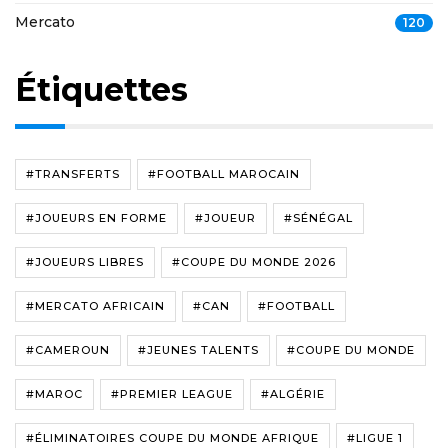
Mercato
120
Étiquettes
#TRANSFERTS
#FOOTBALL MAROCAIN
#JOUEURS EN FORME
#JOUEUR
#SÉNÉGAL
#JOUEURS LIBRES
#COUPE DU MONDE 2026
#MERCATO AFRICAIN
#CAN
#FOOTBALL
#CAMEROUN
#JEUNES TALENTS
#COUPE DU MONDE
#MAROC
#PREMIER LEAGUE
#ALGÉRIE
#ÉLIMINATOIRES COUPE DU MONDE AFRIQUE
#LIGUE 1