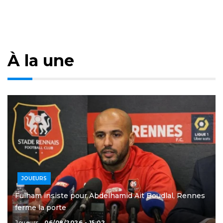
À la une
JOUEURS
Fulham insiste pour Abdelhamid Ait Boudlal, Rennes
ferme la porte
Joueurs
06/08/2026 - 15:02