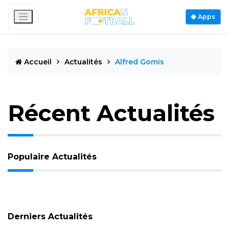
Apps
Accueil
Actualités
Alfred Gomis
Récent Actualités
Populaire Actualités
Derniers Actualités