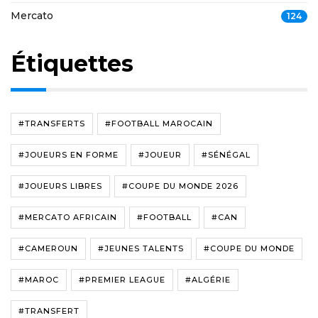
Mercato
124
Étiquettes
#TRANSFERTS
#FOOTBALL MAROCAIN
#JOUEURS EN FORME
#JOUEUR
#SÉNÉGAL
#JOUEURS LIBRES
#COUPE DU MONDE 2026
#MERCATO AFRICAIN
#FOOTBALL
#CAN
#CAMEROUN
#JEUNES TALENTS
#COUPE DU MONDE
#MAROC
#PREMIER LEAGUE
#ALGÉRIE
#TRANSFERT