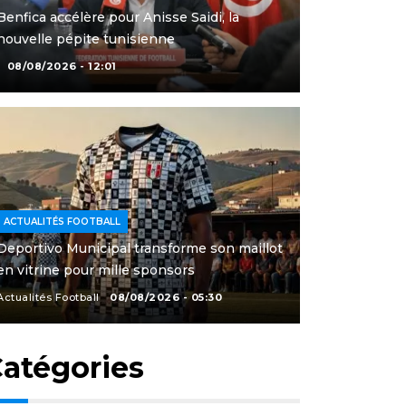
Benfica accélère pour Anisse Saidi, la
nouvelle pépite tunisienne
08/08/2026 - 12:01
ACTUALITÉS FOOTBALL
Deportivo Municipal transforme son maillot
en vitrine pour mille sponsors
Actualités Football
08/08/2026 - 05:30
atégories