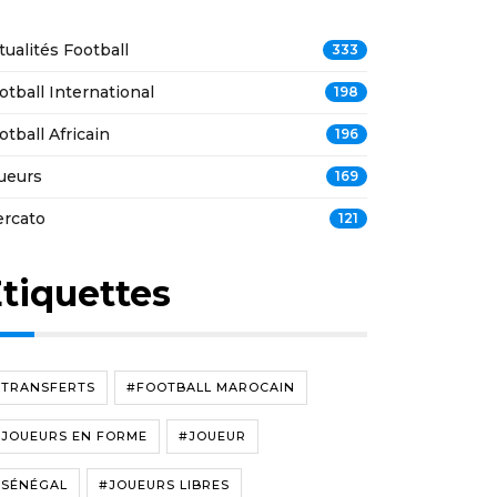
tualités Football
333
otball International
198
otball Africain
196
ueurs
169
rcato
121
tiquettes
#TRANSFERTS
#FOOTBALL MAROCAIN
#JOUEURS EN FORME
#JOUEUR
#SÉNÉGAL
#JOUEURS LIBRES