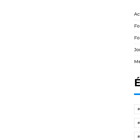
Ac
Fo
Fo
Jo
Me
É