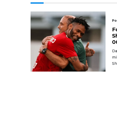
Po
F
S
0
Da
mi
Sh