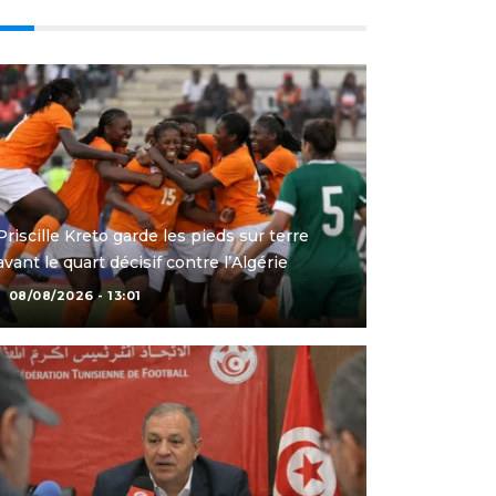
Priscille Kreto garde les pieds sur terre
avant le quart décisif contre l’Algérie
08/08/2026 - 13:01