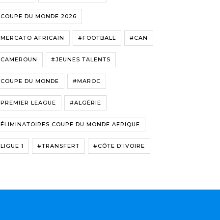
#COUPE DU MONDE 2026
#MERCATO AFRICAIN
#FOOTBALL
#CAN
#CAMEROUN
#JEUNES TALENTS
#COUPE DU MONDE
#MAROC
#PREMIER LEAGUE
#ALGÉRIE
ÉLIMINATOIRES COUPE DU MONDE AFRIQUE
LIGUE 1
#TRANSFERT
#CÔTE D'IVOIRE