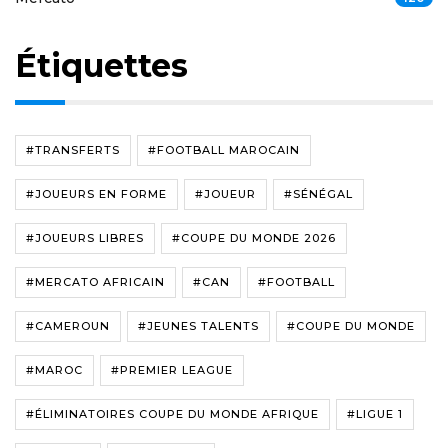
Étiquettes
#TRANSFERTS
#FOOTBALL MAROCAIN
#JOUEURS EN FORME
#JOUEUR
#SÉNÉGAL
#JOUEURS LIBRES
#COUPE DU MONDE 2026
#MERCATO AFRICAIN
#CAN
#FOOTBALL
#CAMEROUN
#JEUNES TALENTS
#COUPE DU MONDE
#MAROC
#PREMIER LEAGUE
#ÉLIMINATOIRES COUPE DU MONDE AFRIQUE
#LIGUE 1