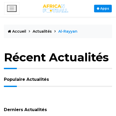
Apps
Accueil
Actualités
Al-Rayyan
Récent Actualités
Populaire Actualités
Derniers Actualités