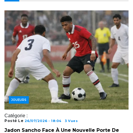
JOUEURS
Catégorie :
Posté Le
26/07/2026 - 18:04
3 Vues
Jadon Sancho Face À Une Nouvelle Porte De