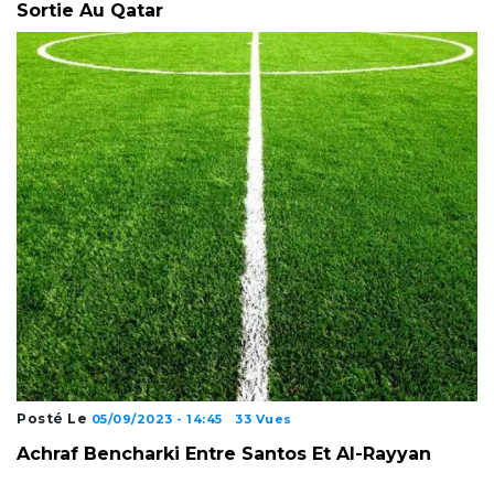
Sortie Au Qatar
Posté Le
05/09/2023 - 14:45
33 Vues
Achraf Bencharki Entre Santos Et Al-Rayyan