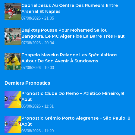
Gabriel Jesus Au Centre Des Rumeurs Entre
Arsenal Et Naples
07/08/2026 - 21:05
Beşiktaş Pousse Pour Mohamed Saliou
Bangoura, Le MC Alger Fixe La Barre Très Haut
07/08/2026 - 20:04
Thapelo Maseko Relance Les Spéculations
Autour De Son Avenir À Sundowns
07/08/2026 - 19:03
Derniers Pronostics
Pronostic Clube Do Remo – Atlético Mineiro, 8
Août
06/08/2026 - 11:31
Pronostic Grêmio Porto Alegrense – São Paulo, 8
Août
06/08/2026 - 11:20