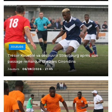
JOUEURS
Trésor Kouablé va découvrir Strasbourg après son
passage remarqué chez les Girondins
Joueurs
06/08/2026 - 21:05