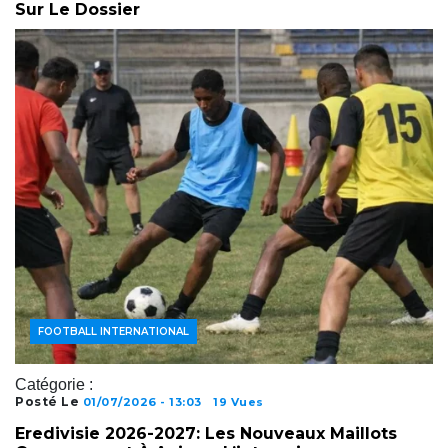
Sur Le Dossier
ACTUALITÉS FOOTBALL
FOOTBALL AFRICAIN
FOOTBALL INTERNATIONAL
Catégorie :
Posté Le
01/07/2026 - 13:03
19 Vues
Eredivisie 2026-2027: Les Nouveaux Maillots