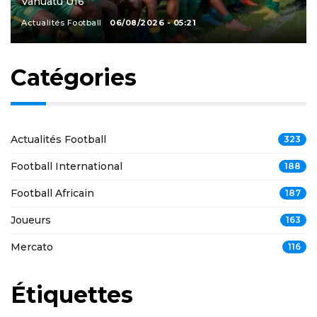
Vanuatu U16
Actualités Football
06/08/2026 - 05:21
Catégories
Actualités Football
323
Football International
188
Football Africain
187
Joueurs
163
Mercato
116
Étiquettes