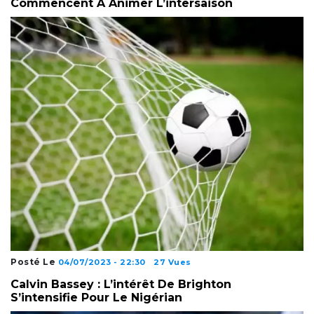
Commencent À Animer L’intersaison
Posté Le
04/07/2023 - 22:30
27 Vues
Calvin Bassey : L’intérêt De Brighton
S’intensifie Pour Le Nigérian