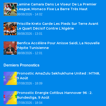
Lamine Camara Dans Le Viseur De La Premier
League, Monaco Fixe La Barre Très Haut
08/08/2026 - 14:02
Priscille Kreto Garde Les Pieds Sur Terre Avant
Le Quart Décisif Contre L’Algérie
08/08/2026 - 13:01
Benfica Accélère Pour Anisse Saidi, La Nouvelle
Pépite Tunisienne
08/08/2026 - 12:01
Derniers Pronostics
Pronostic AmaZulu Sekhukhune United : MTN8,
9 Août
07/08/2026 - 18:09
Pronostic Energie Cottbus Hannover 96 : 2.
Bundesliga, 9 Août
07/08/2026 - 18:04