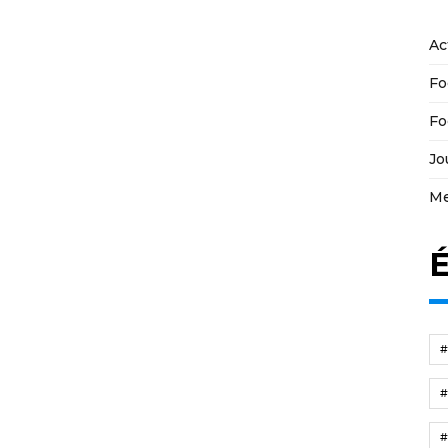
Ac
Fo
Fo
Jo
Me
É