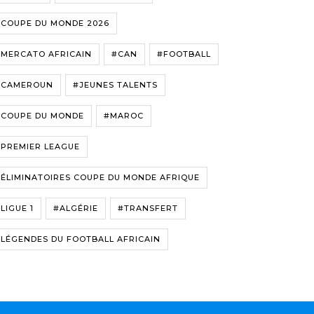
#COUPE DU MONDE 2026
#MERCATO AFRICAIN
#CAN
#FOOTBALL
#CAMEROUN
#JEUNES TALENTS
#COUPE DU MONDE
#MAROC
#PREMIER LEAGUE
ÉLIMINATOIRES COUPE DU MONDE AFRIQUE
LIGUE 1
#ALGÉRIE
#TRANSFERT
LÉGENDES DU FOOTBALL AFRICAIN