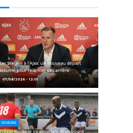
Ter Stegen à l’Ajax: un nouveau départ
assumé pour relancer sa carrière
07/08/2026 - 12:01
JOUEURS
Trésor Kouablé va découvrir Strasbourg