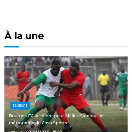
À la une
JOUEURS
Bourges FC accélère pour Malick Sambou, le
métronome du Casa Sports
Joueurs
07/08/2026 - 15:03