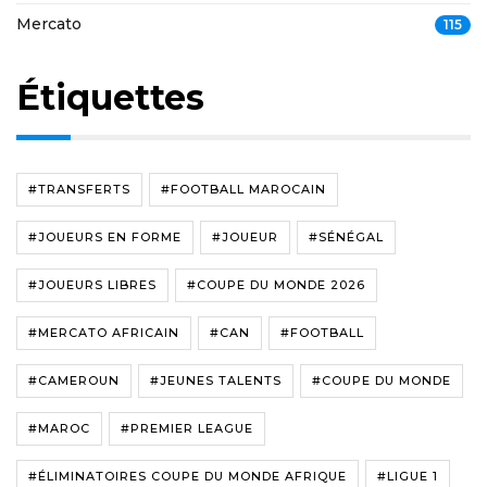
Mercato
115
Étiquettes
#TRANSFERTS
#FOOTBALL MAROCAIN
#JOUEURS EN FORME
#JOUEUR
#SÉNÉGAL
#JOUEURS LIBRES
#COUPE DU MONDE 2026
#MERCATO AFRICAIN
#CAN
#FOOTBALL
#CAMEROUN
#JEUNES TALENTS
#COUPE DU MONDE
#MAROC
#PREMIER LEAGUE
#ÉLIMINATOIRES COUPE DU MONDE AFRIQUE
#LIGUE 1