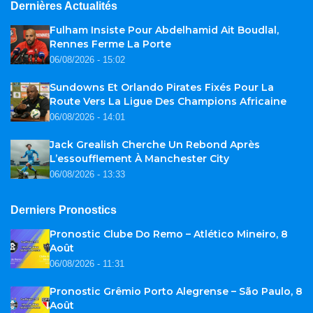
Dernières Actualités
Fulham Insiste Pour Abdelhamid Ait Boudlal,
Rennes Ferme La Porte
06/08/2026 - 15:02
Sundowns Et Orlando Pirates Fixés Pour La
Route Vers La Ligue Des Champions Africaine
06/08/2026 - 14:01
Jack Grealish Cherche Un Rebond Après
L’essoufflement À Manchester City
06/08/2026 - 13:33
Derniers Pronostics
Pronostic Clube Do Remo – Atlético Mineiro, 8
Août
06/08/2026 - 11:31
Pronostic Grêmio Porto Alegrense – São Paulo, 8
Août