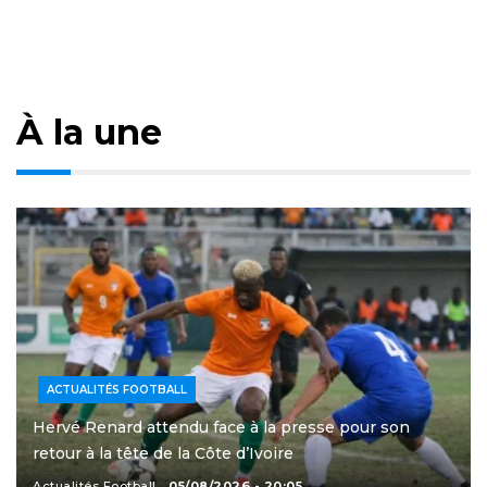
À la une
ACTUALITÉS FOOTBALL
Hervé Renard attendu face à la presse pour son
retour à la tête de la Côte d’Ivoire
Actualités Football
05/08/2026 - 20:05