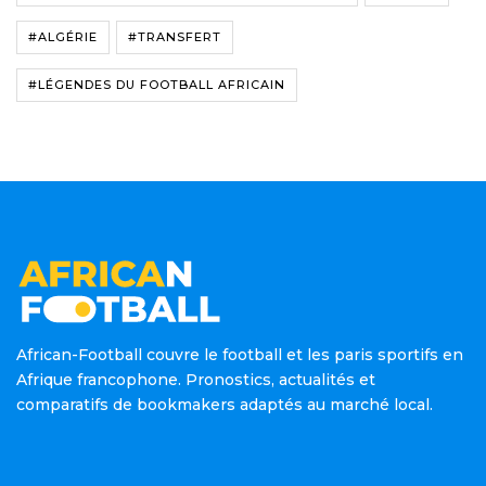
#ALGÉRIE
#TRANSFERT
#LÉGENDES DU FOOTBALL AFRICAIN
African-Football couvre le football et les paris sportifs en
Afrique francophone. Pronostics, actualités et
comparatifs de bookmakers adaptés au marché local.