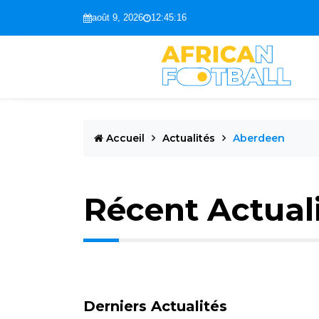
août 9, 2026
12:45:17
Accueil
Actualités
Aberdeen
Récent Actual
Derniers Actualités