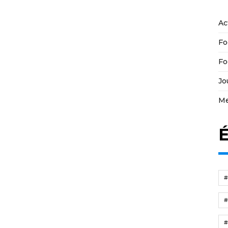
Ac
Fo
Fo
Jo
Me
É