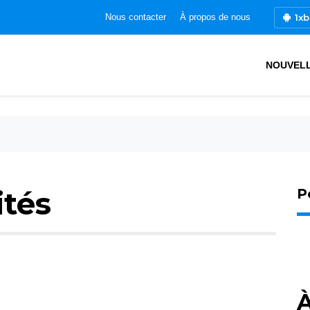
1xb
Nous contacter
À propos de nous
NOUVEL
ités
P
À