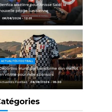
Benfica accélère pour Anisse Saidi, la
nouvelle pépite tunisienne
08/08/2026 - 12:01
ACTUALITÉS FOOTBALL
Deportivo Municipal transforme son maillot
en vitrine pour mille sponsors
Actualités Football
08/08/2026 - 05:30
atégories