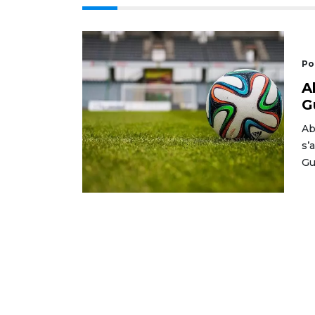
Po
A
G
Ab
s’
Gu