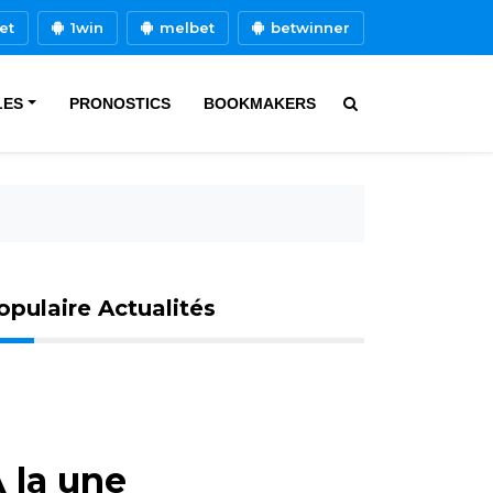
et
1win
melbet
betwinner
LES
PRONOSTICS
BOOKMAKERS
opulaire Actualités
 la une